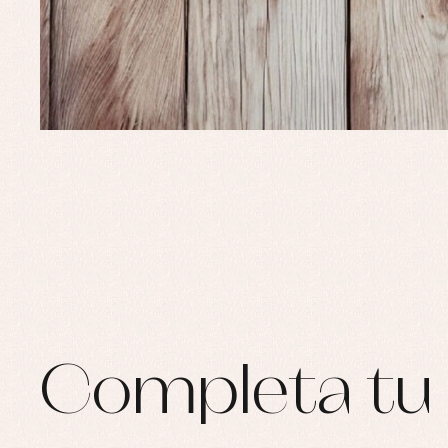
Ro
Ro
Ro
Ve
Completa tu 