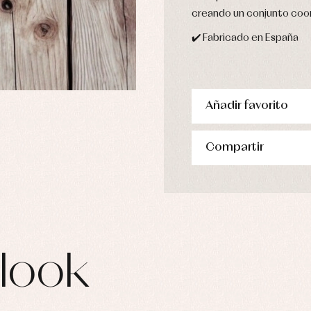
pa de abrigo
creando un conjunto coo
pa de baño
pa interior
✔️ Fabricado en España
stidos
Añadir favorito
Compartir
look