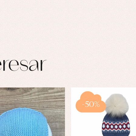
resar
-50%