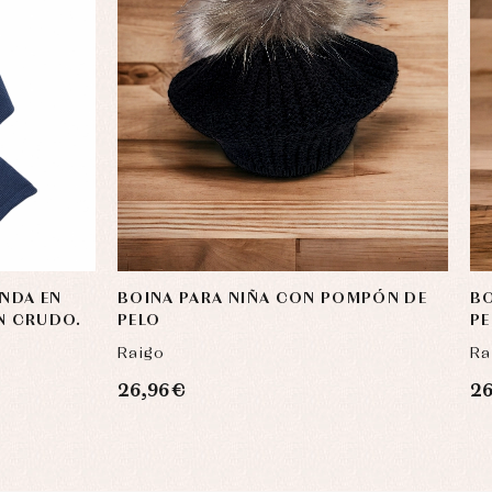
NDA EN
BOINA PARA NIÑA CON POMPÓN DE
BO
N CRUDO.
PELO
PE
Raigo
Ra
26,96 €
26