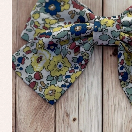
Complementos de bautizo
Bl
Conjuntos
Ch
Faldones de bautizo
C
Peleles y ranitas
Co
Pe
Ro
Ve
Baberos
Blusas, camisas y jerseys
Complementos
Conjuntos
Faldones de bebé
Peleles y ranitas
Ac
Ropa interior, bodys,
Ar
pijamas...
Bl
Ch
Co