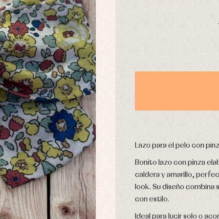
DÍAS
usas y camisas
Arras y fiesta
aquetas y abrigos
Camisas
omplementos
Chaquetas y jerseys
njuntos
Conjuntos
leles y ranitas
Pantalones
pa interior
Peleles y ranitas
stidos
Ropa de abrigo
Ropa de baño
Ropa interior
Lazo para el pelo con pin
Bonito lazo con pinza ela
Calcetines
cesorios
Gorros y capotas
caldera y amarillo, perfec
ras y fiesta
Leotardos
look. Su diseño combina 
usas y camisas
Puericultura
con estilo.
aquetas y jersey
njuntos
Ideal para lucir solo o a