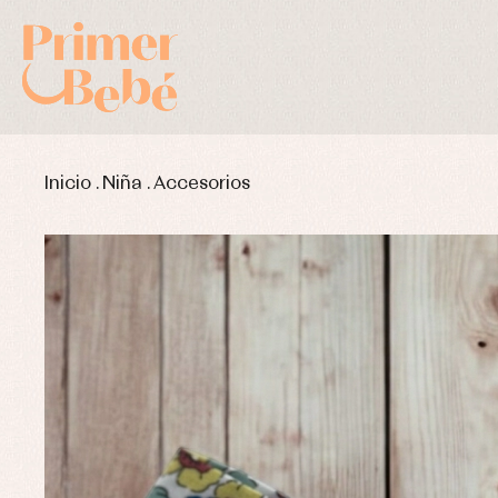
Inicio
.
Niña
.
Accesorios