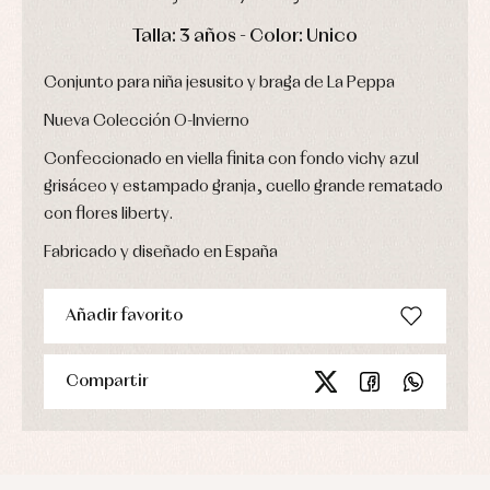
Ropa
de
DÍAS
HORAS
MIN
SEG
Talla: 3 años - Color: Unico
abrigo
Ropa
Conjunto para niña jesusito y braga de La Peppa
de
baño
Nueva Colección O-Invierno
Ropa
interior
Confeccionado en viella finita con fondo vichy azul
Vestidos
grisáceo y estampado granja, cuello grande rematado
con flores liberty.
Fabricado y diseñado en España
Añadir favorito
Compartir