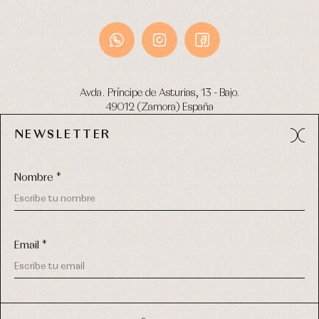
Avda. Príncipe de Asturias, 13 - Bajo.
49012 (Zamora) España
NEWSLETTER
Tel:
980 049 683
- M:
600 669 270
email:
info@primerdia.es
Nombre *
Email *
(*) He podido leer y entiendo la información sobre el uso de
COPYRIGHT © 2026 PRIMER BEBÉ.