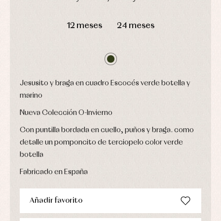
Leotardos
Ropa
Chaquetas
interior,
DÍAS
HORAS
MIN
SEG
Puericultura
y
bodys,
12 meses
24 meses
jersey
pijamas...
Conjuntos
Ropa
de
abrigo
Ropa
de
Jesusito y braga en cuadro Escocés verde botella y
baño
marino
Ropa
interior
Nueva Colección O-Invierno
Vestidos
Con puntilla bordada en cuello, puños y braga. como
detalle un pomponcito de terciopelo color verde
botella
Fabricado en España
Añadir favorito