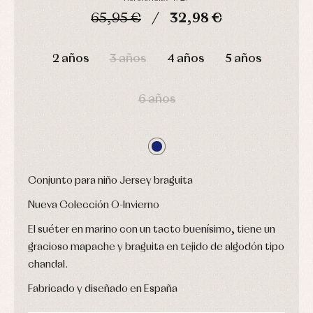
camisas
Leotardos
Ropa
65,95 €
32,98 €
Chaquetas
interior,
Puericultura
y
bodys,
jersey
DÍAS
HORAS
MIN
SEG
pijamas...
2 años
3 años
4 años
5 años
Conjuntos
Ropa
de
abrigo
6 años
Ropa
de
baño
Ropa
interior
Vestidos
Conjunto para niño Jersey braguita
Nueva Colección O-Invierno
El suéter en marino con un tacto buenísimo, tiene un
gracioso mapache y braguita en tejido de algodón tipo
chandal.
Fabricado y diseñado en España