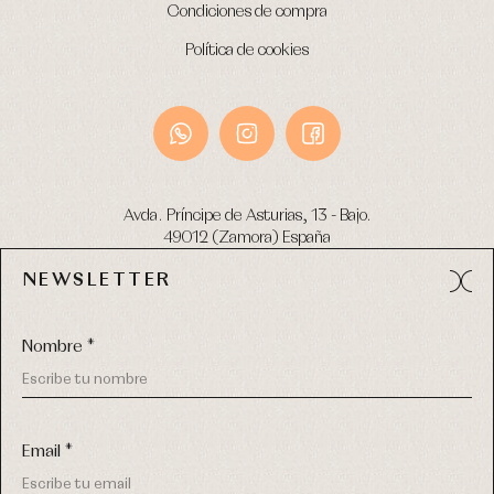
Condiciones de compra
Política de cookies
Avda. Príncipe de Asturias, 13 - Bajo.
49012 (Zamora) España
NEWSLETTER
Tel:
980 049 683
- M:
600 669 270
email:
info@primerdia.es
Nombre *
Email *