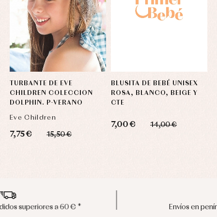
TURBANTE DE EVE
BLUSITA DE BEBÉ UNISEX
V
CHILDREN COLECCION
ROSA, BLANCO, BEIGE Y
T
DOLPHIN. P-VERANO
CTE
Eve Children
J
7,00 €
14,00 €
7,75 €
2
15,50 €
Envíos en península en 24/48 horas