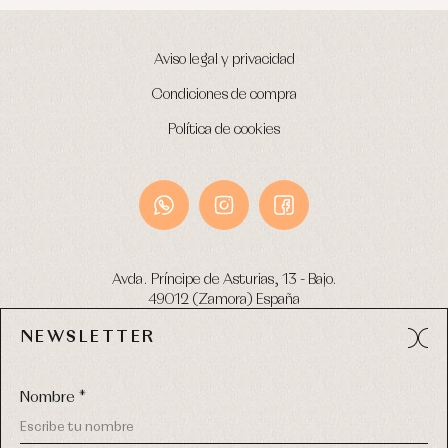
Aviso legal y privacidad
Condiciones de compra
Política de cookies
Avda. Príncipe de Asturias, 13 - Bajo.
49012 (Zamora) España
NEWSLETTER
Tel:
980 049 683
- M:
600 669 270
email:
info@primerdia.es
Nombre *