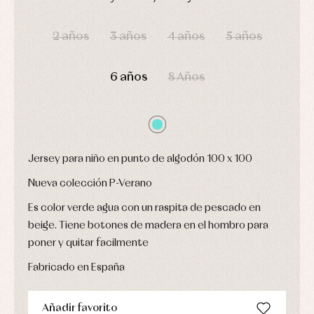
y
Calcetines
bebé
fiesta
DÍAS
HORAS
MIN
SEG
Gorros
Peleles
Blusas
y
y
2 años
3 años
4 años
5 años
y
capotas
ranitas
camisas
Leotardos
Ropa
Chaquetas
interior,
Puericultura
6 años
8 Años
y
bodys,
jersey
pijamas...
Conjuntos
Ropa
de
abrigo
Ropa
Jersey para niño en punto de algodón 100 x 100
de
baño
Nueva colección P-Verano
Ropa
interior
Es color verde agua con un raspita de pescado en
Vestidos
beige. Tiene botones de madera en el hombro para
poner y quitar facilmente
Fabricado en España
Añadir favorito