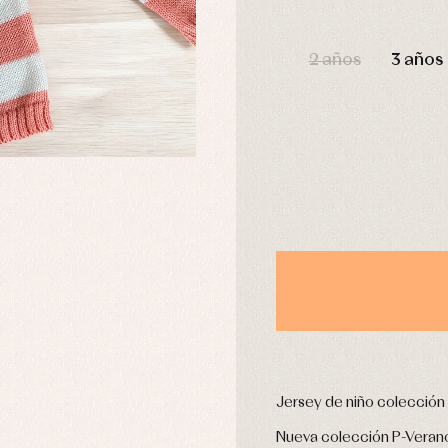
DÍAS
2 años
3 años
usas y camisas
Arras y fiesta
aquetas y abrigos
Camisas
omplementos
Chaquetas y jerseys
njuntos
Conjuntos
leles y ranitas
Pantalones
pa interior
Peleles y ranitas
stidos
Ropa de abrigo
Ropa de baño
Ropa interior
Calcetines
cesorios
Gorros y capotas
ras y fiesta
Leotardos
usas y camisas
Puericultura
Jersey de niño colección
aquetas y jersey
njuntos
Nueva colección P-Veran