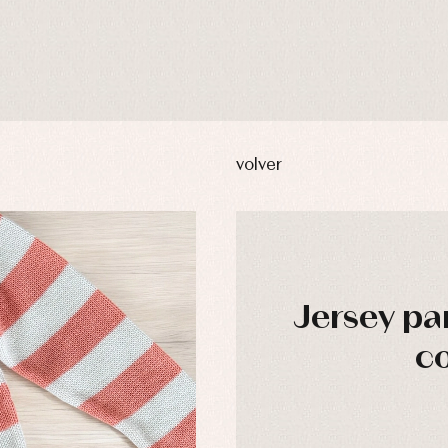
volver
Jersey pa
c