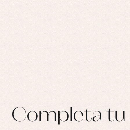
Ro
Ro
Ro
Ve
Completa tu 