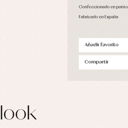
pa de abrigo
Confeccionado en punto 
pa de baño
pa interior
Fabricado en España
stidos
Añadir favorito
Compartir
look