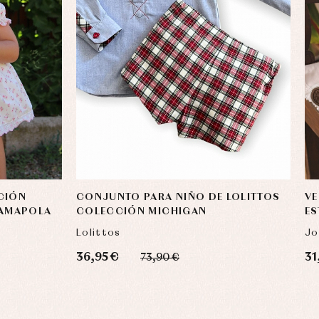
CIÓN
CONJUNTO PARA NIÑO DE LOLITTOS
VE
 AMAPOLA
COLECCIÓN MICHIGAN
ES
Lolittos
Jo
36,95 €
31
73,90 €