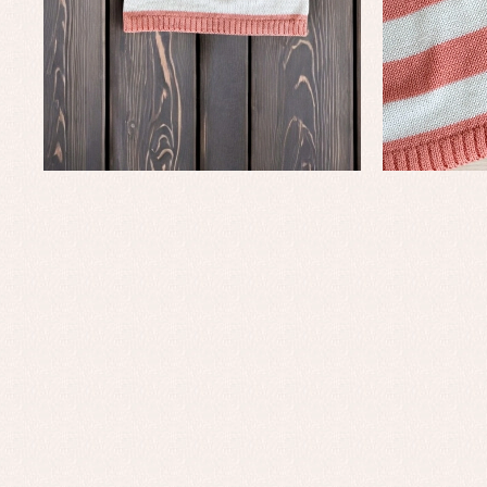
Complementos de bautizo
Bl
Conjuntos
Ch
Faldones de bautizo
C
Peleles y ranitas
Co
Pe
Ro
Ve
Baberos
Blusas, camisas y jerseys
Complementos
Conjuntos
Faldones de bebé
Peleles y ranitas
Ac
Ropa interior, bodys,
Ar
pijamas...
Bl
Ch
Co