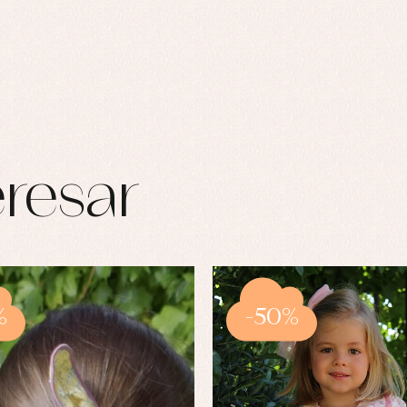
resar
%
-50%