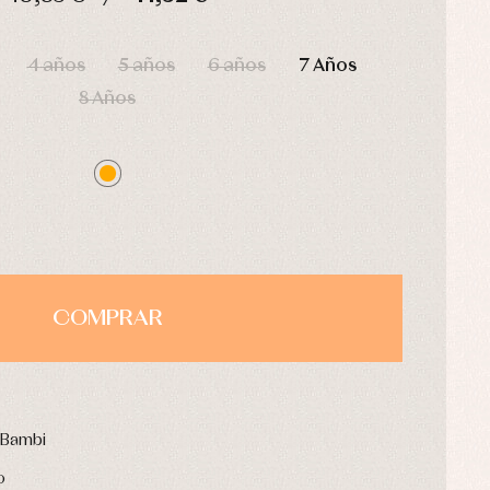
HORAS
MIN
SEG
4 años
5 años
6 años
7 Años
8 Años
COMPRAR
 Bambi
o