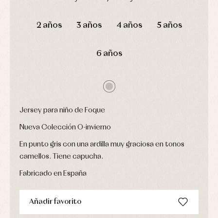
Leotardos
Ropa
Chaquetas
interior,
DÍAS
HORAS
MIN
SEG
Puericultura
y
bodys,
2 años
3 años
4 años
5 años
jersey
pijamas...
Conjuntos
Ropa
6 años
de
abrigo
Ropa
de
baño
Ropa
interior
Jersey para niño de Foque
Vestidos
Nueva Colección O-invierno
En punto gris con una ardilla muy graciosa en tonos
camellos. Tiene capucha.
Fabricado en España
Añadir favorito