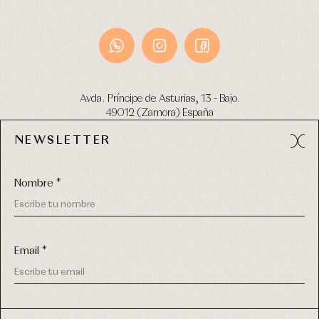
Avda. Príncipe de Asturias, 13 - Bajo.
49012 (Zamora) España
NEWSLETTER
Tel:
980 049 683
- M:
600 669 270
email:
info@primerdia.es
Nombre *
Email *
(*) He podido leer y entiendo la información sobre el uso de