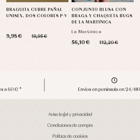
BRAGUITA CUBRE PAÑAL
CONJUNTO BLUSA CON
P
UNISEX. DOS COLORES P-V
BRAGA Y CHAQUETA BUGS
DE LA MARTINICA
La Martinica
M
9,98 €
19,95 €
56,10 €
3
112,20 €
Envíos en península en 24/48 horas
Aviso legal y privacidad
Condiciones de compra
Política de cookies