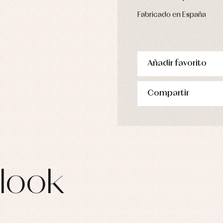
pa de abrigo
pa de baño
Fabricado en España
pa interior
stidos
Añadir favorito
Compartir
look