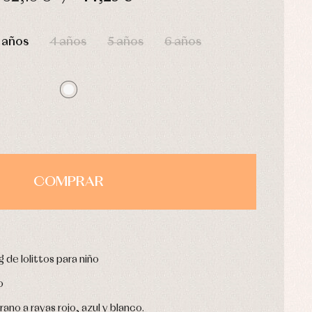
HORAS
MIN
SEG
 años
4 años
5 años
6 años
COMPRAR
 de lolittos para niño
o
ano a rayas rojo, azul y blanco.