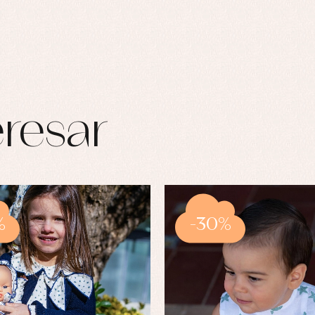
resar
%
-30%