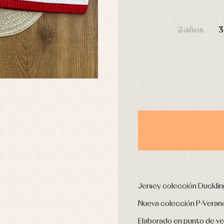
DÍAS
2 años
3
usas y camisas
Arras y fiesta
aquetas y abrigos
Camisas
omplementos
Chaquetas y jerseys
njuntos
Conjuntos
leles y ranitas
Pantalones
pa interior
Peleles y ranitas
stidos
Ropa de abrigo
Ropa de baño
Ropa interior
Calcetines
cesorios
Gorros y capotas
ras y fiesta
Jersey colección Duckling
Leotardos
usas y camisas
Puericultura
Nueva colección P-Veran
aquetas y jersey
njuntos
Elaborado en punto de ver