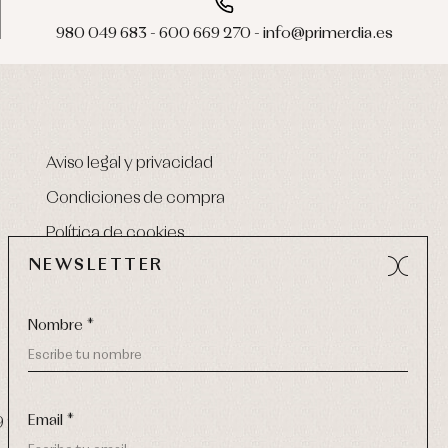
980 049 683 - 600 669 270 - info@primerdia.es
Aviso legal y privacidad
Condiciones de compra
Política de cookies
NEWSLETTER
Nombre *
Email *
9 270
-
email:
info@primerdia.es