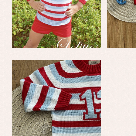
Complementos de bautizo
Bl
Conjuntos
Ch
Faldones de bautizo
C
Peleles y ranitas
Co
Pe
Ro
Ve
Baberos
Blusas, camisas y jerseys
Complementos
Conjuntos
Faldones de bebé
Peleles y ranitas
Ac
Ropa interior, bodys,
Ar
pijamas...
Bl
Ch
Co