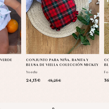
 VERDE
CONJUNTO PARA NIÑA. RANITA Y
CO
BLUSA DE VIELLA COLECCIÓN MICKEY
BL
Yoedu
Fo
24,13 €
36
48,25 €