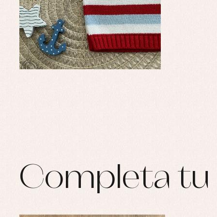
Ro
Ro
Ro
Ve
Completa tu 