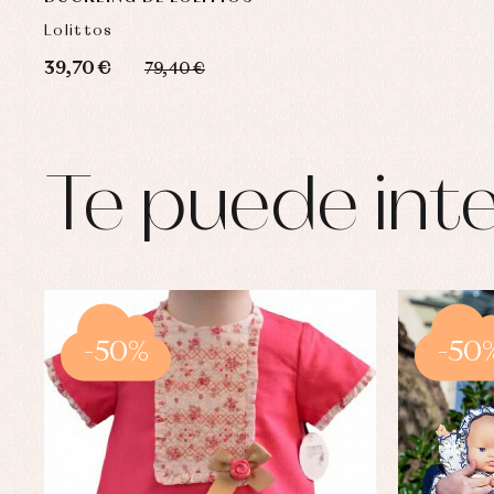
Lolittos
39,70 €
79,40 €
Te puede inte
-50%
-50