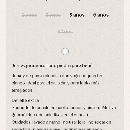
Arras
de
y
Calcetines
DÍAS
HORAS
MIN
SEG
bebé
fiesta
Gorros
2 años
3 años
5 años
6 años
Peleles
Blusas
y
y
y
capotas
ranitas
camisas
Leotardos
Ropa
8 Años
Chaquetas
interior,
Puericultura
y
bodys,
jersey
pijamas...
Conjuntos
Ropa
de
abrigo
Jersey jacquard tono piedra para bebé
Ropa
de
Jersey de punto blandito con yugo jacquard en
baño
blanco. Ideal para el día a día y para looks más
Ropa
interior
arreglados.
Vestidos
Detalle extra
Acabado de canalé en cuello, puños y cintura. Motivo
geométrico con caladitos en el canesú.
Cuidados: lavado a mano · no usar lejía · no secar en
secadora · plancha suave · no limpieza en seco.