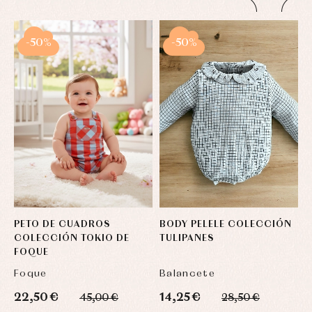
-50%
-50%
PETO DE CUADROS
BODY PELELE COLECCIÓN
V
COLECCIÓN TOKIO DE
TULIPANES
C
FOQUE
Foque
Balancete
M
22,50 €
14,25 €
2
45,00 €
28,50 €