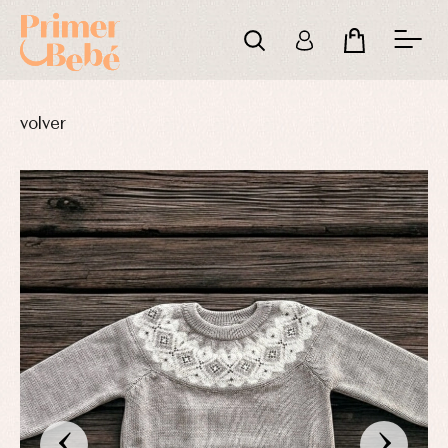
volver
‹
›