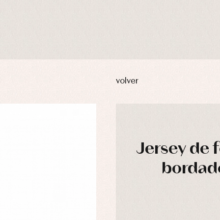
volver
Jersey de 
bordado
usas y camisas
Arras y fiesta
aquetas y abrigos
Camisas