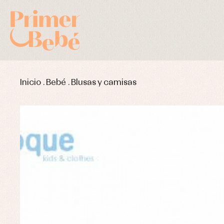
Inicio
.
Bebé
.
Blusas y camisas
Complementos de bautizo
Bl
Conjuntos
Ch