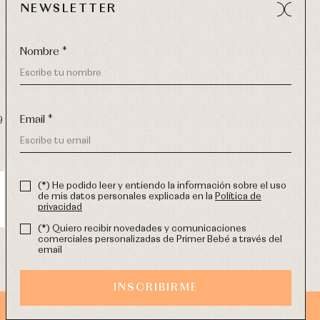
NEWSLETTER
Nombre *
Email *
9 270
-
email:
info@primerdia.es
(*) He podido leer y entiendo la información sobre el uso
de mis datos personales explicada en la
Política de
privacidad
(*) Quiero recibir novedades y comunicaciones
comerciales personalizadas de Primer Bebé a través del
email
INSCRIBIRME
DISEÑO WEB SGM