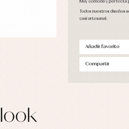
Muy cómoda y perfecta p
Todos nuestros diseños se
casi artesanal.
Añadir favorito
Compartir
look