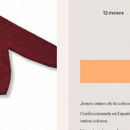
DÍAS
omplementos
Chaquetas y jerseys
njuntos
Conjuntos
12 meses
leles y ranitas
Pantalones
pa interior
Peleles y ranitas
stidos
Ropa de abrigo
Ropa de baño
Ropa interior
Calcetines
cesorios
Gorros y capotas
ras y fiesta
Leotardos
usas y camisas
Puericultura
aquetas y jersey
njuntos
Jersey unisex de la colec
pa de abrigo
pa de baño
Confeccionada en España
pa interior
varios colores.
stidos