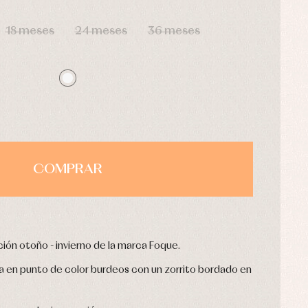
HORAS
MIN
SEG
18 meses
24 meses
36 meses
COMPRAR
ción otoño - invierno de la marca Foque.
 en punto de color burdeos con un zorrito bordado en