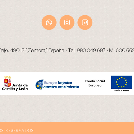
Bajo.
49012 (Zamora) España
-
Tel:
980 049 683
- M:
600 66
OS RESERVADOS