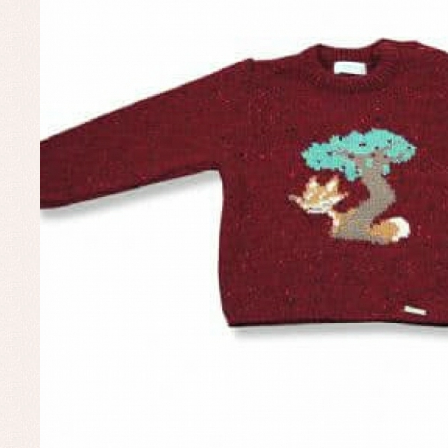
Faldones de bautizo
C
Peleles y ranitas
Co
Pe
Ro
Ve
Baberos
Blusas, camisas y jerseys
Complementos
Conjuntos
Faldones de bebé
Peleles y ranitas
Ac
Ropa interior, bodys,
Ar
pijamas...
Bl
Ch
Co
Ro
Ro
Ro
Ve