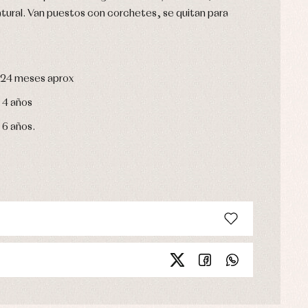
ural. Van puestos con corchetes, se quitan para
s
 y 24 meses aprox
y 4 años
y 6 años.