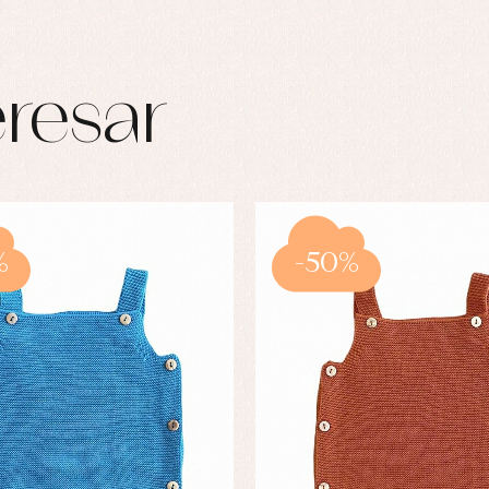
resar
%
-50%