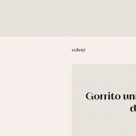
volver
Gorrito u
d
usas y camisas
Arras y fiesta