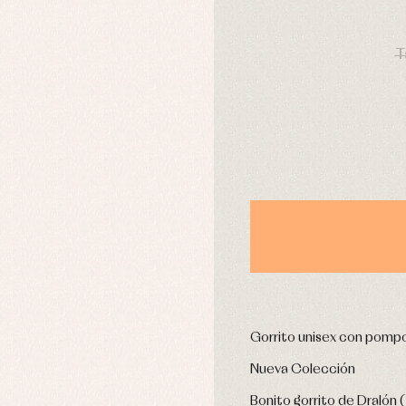
aquetas y abrigos
Camisas
DÍAS
omplementos
Chaquetas y jerseys
T
njuntos
Conjuntos
leles y ranitas
Pantalones
pa interior
Peleles y ranitas
stidos
Ropa de abrigo
Ropa de baño
Ropa interior
Calcetines
cesorios
Gorros y capotas
ras y fiesta
Leotardos
usas y camisas
Puericultura
aquetas y jersey
njuntos
Gorrito unisex con pompo
pa de abrigo
Nueva Colección
pa de baño
pa interior
Bonito gorrito de Dralón ( 