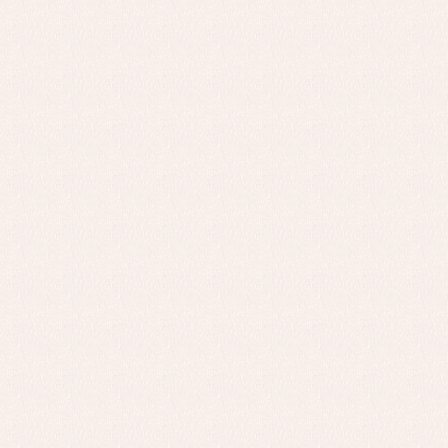
Conjuntos
Ch
Faldones de bautizo
C
Peleles y ranitas
Co
Pe
Ro
Ve
Baberos
Blusas, camisas y jerseys
Complementos
Conjuntos
Faldones de bebé
Peleles y ranitas
Ac
Ropa interior, bodys,
Ar
pijamas...
Bl
Ch
Co
Ro
Ro
Ro