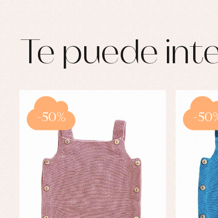
Te puede inte
-50%
-50