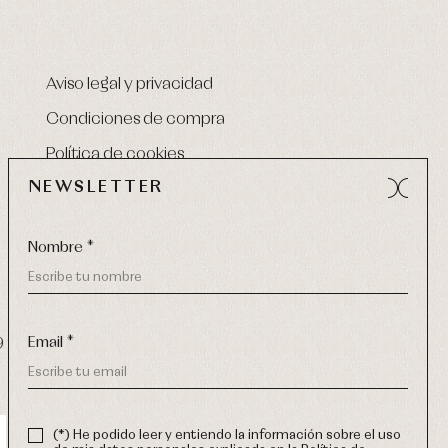
Aviso legal y privacidad
Condiciones de compra
Política de cookies
NEWSLETTER
Nombre *
Email *
9 270
-
email:
info@primerdia.es
(*) He podido leer y entiendo la información sobre el uso