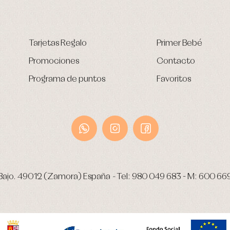
Tarjetas Regalo
Primer Bebé
Promociones
Contacto
Programa de puntos
Favoritos
Bajo.
49012 (Zamora) España
-
Tel:
980 049 683
- M:
600 66