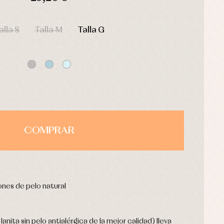
HORAS
MIN
SEG
alla S
Talla M
Talla G
COMPRAR
nes de pelo natural
lanita sin pelo antialérgica de la mejor calidad) lleva