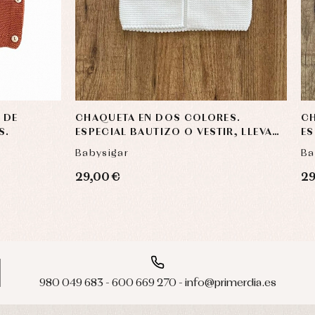
 DE
CHAQUETA EN DOS COLORES.
CH
S.
ESPECIAL BAUTIZO O VESTIR, LLEVA
ES
POMPÓN DE PELO NATURAL
PO
Babysigar
Ba
29,00 €
29
980 049 683 - 600 669 270 - info@primerdia.es