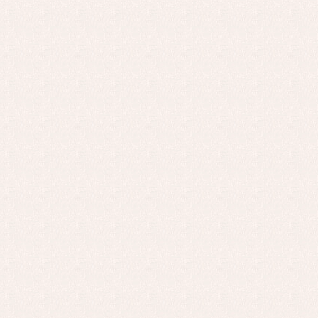
Ro
Ve
Baberos
Blusas, camisas y jerseys
Complementos
Conjuntos
Faldones de bebé
Peleles y ranitas
Ac
Ropa interior, bodys,
Ar
pijamas...
Bl
Ch
Co
Ro
Ro
Ro
Ve