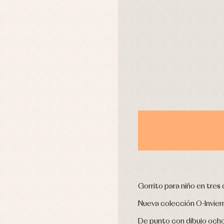
pa interior
Peleles y ranitas
stidos
Ropa de abrigo
DÍAS
Ropa de baño
Ropa interior
Calcetines
cesorios
Gorros y capotas
ras y fiesta
Leotardos
usas y camisas
Puericultura
aquetas y jersey
njuntos
pa de abrigo
pa de baño
pa interior
stidos
Gorrito para niño en tres
Nueva colección O-Invier
De punto con dibujo och