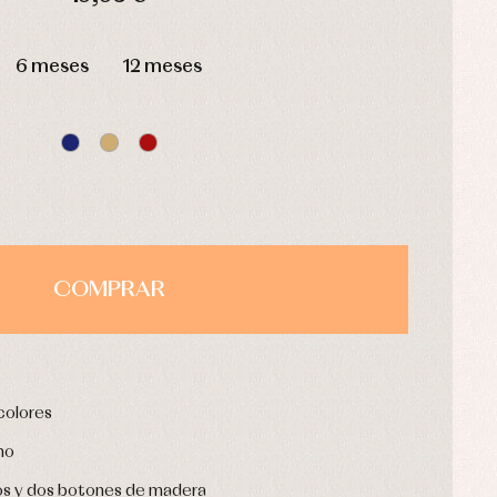
HORAS
MIN
SEG
6 meses
12 meses
COMPRAR
 colores
no
os y dos botones de madera