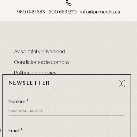
980 049 683 - 600 669 270 - info@primerdia.es
Aviso legal y privacidad
Condiciones de compra
Política de cookies
NEWSLETTER
Nombre *
Email *
9 270
-
email:
info@primerdia.es