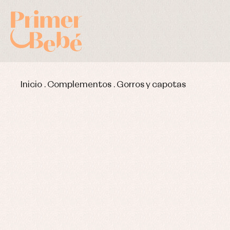
Inicio
.
Complementos
.
Gorros y capotas
Complementos de bautizo
Bl
Conjuntos
Ch
Faldones de bautizo
C
Peleles y ranitas
Co
Pe