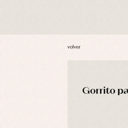
volver
Gorrito pa
usas y camisas
Arras y fiesta
aquetas y abrigos
Camisas
omplementos
Chaquetas y jerseys
njuntos
Conjuntos
leles y ranitas
Pantalones