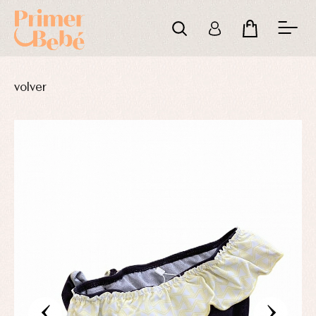
volver
‹
›