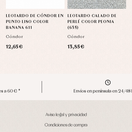
LEOTARDO DE CÓNDOR EN
LEOTARDO CALADO DE
L
PUNTO LISO COLOR
PERLÉ COLOR PEONIA
C
BANANA 611
(635)
C
Cóndor
Cóndor
1
12,65 €
13,85 €
Envíos en península en 24/48 horas
Aviso legal y privacidad
Condiciones de compra