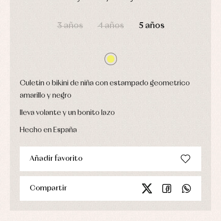
fiesta
Gorros
Peleles
DÍAS
HORAS
MIN
SEG
Blusas
y
y
y
capotas
ranitas
3 años
4 años
5 años
camisas
Leotardos
Ropa
Chaquetas
interior,
Puericultura
y
bodys,
jersey
pijamas...
Conjuntos
Ropa
Culetin o bikini de niña con estampado geometrico
de
abrigo
amarillo y negro
Ropa
de
lleva volante y un bonito lazo
baño
Ropa
Hecho en España
interior
Vestidos
Añadir favorito
Compartir