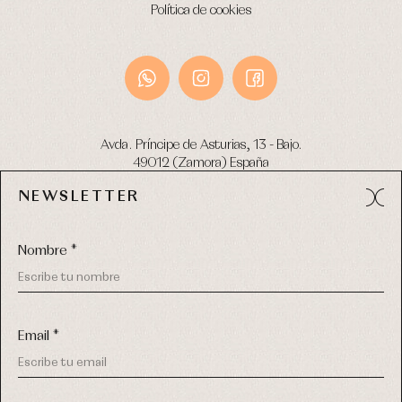
Política de cookies
Avda. Príncipe de Asturias, 13 - Bajo.
49012 (Zamora) España
NEWSLETTER
Tel:
980 049 683
- M:
600 669 270
email:
info@primerdia.es
Nombre *
Email *