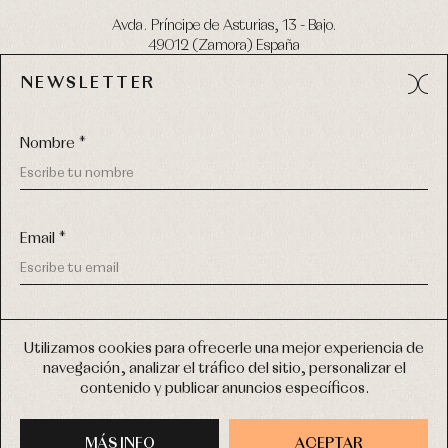
Avda. Príncipe de Asturias, 13 - Bajo.
49012 (Zamora) España
NEWSLETTER
Tel:
980 049 683
- M:
600 669 270
email:
info@primerdia.es
Nombre *
Email *
(*) He podido leer y entiendo la información sobre el uso de
COPYRIGHT © 2026 PRIMER BEBÉ.
mis datos personales explicada en la
Política de privacidad
Utilizamos cookies para ofrecerle una mejor experiencia de
TODOS LOS DERECHOS RESERVADOS
navegación, analizar el tráfico del sitio, personalizar el
(*) Quiero recibir novedades y comunicaciones comerciales
contenido y publicar anuncios específicos.
personalizadas de Primer Bebé a través del email
DISEÑO WEB SGM
MÁS INFO
INSCRIBIRME
ACEPTAR