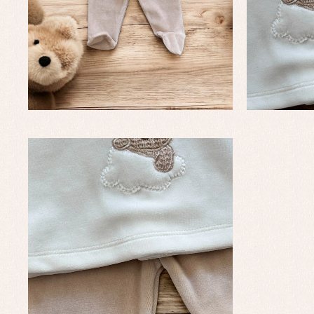
Complementos de bautizo
Bl
Conjuntos
Ch
Faldones de bautizo
C
Peleles y ranitas
Co
Pe
Ro
Ve
Baberos
Blusas, camisas y jerseys
Complementos
Conjuntos
Faldones de bebé
Peleles y ranitas
Ac
Ropa interior, bodys,
Ar
pijamas...
Bl
Ch
Co