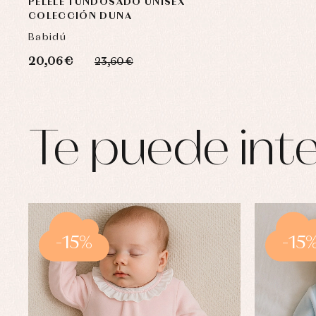
PELELE TUNDOSADO UNISEX
COLECCIÓN DUNA
Babidú
20,06 €
23,60 €
Te puede inte
-15%
-15