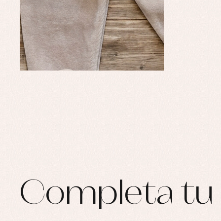
Ro
Ro
Ro
Ve
Completa tu 