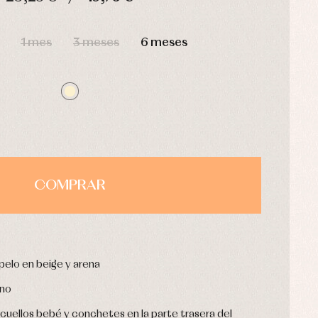
HORAS
MIN
SEG
1 mes
3 meses
6 meses
COMPRAR
pelo en beige y arena
rno
uellos bebé y conchetes en la parte trasera del