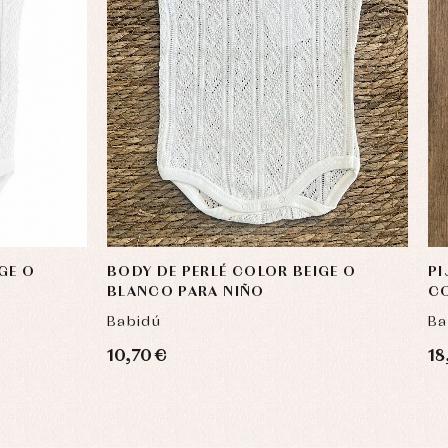
GE O
BODY DE PERLÉ COLOR BEIGE O
PI
BLANCO PARA NIÑO
CO
Babidú
Ba
10,70 €
18