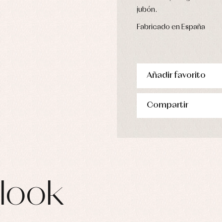
pa de abrigo
jubón.
pa de baño
pa interior
Fabricado en España
stidos
Añadir favorito
Compartir
look