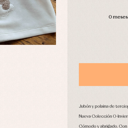
DÍAS
0 meses
usas y camisas
Arras y fiesta
aquetas y abrigos
Camisas
omplementos
Chaquetas y jerseys
njuntos
Conjuntos
leles y ranitas
Pantalones
pa interior
Peleles y ranitas
stidos
Ropa de abrigo
Ropa de baño
Ropa interior
Calcetines
cesorios
Gorros y capotas
ras y fiesta
Jubón y polaina de tercio
Leotardos
usas y camisas
Puericultura
Nueva Colección O-Invie
aquetas y jersey
njuntos
Cómodo y abrigado. Con c