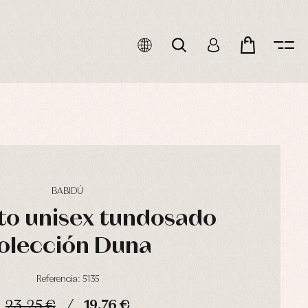
BABIDÚ
to unisex tundosado
olección Duna
Referencia: 5135
23,25 €
19,76 €