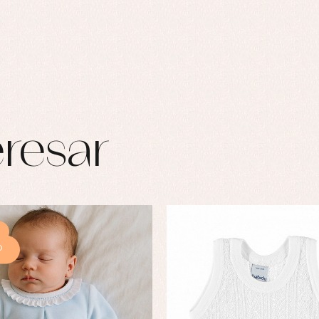
resar
%