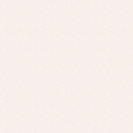
Faldones de bautizo
C
Peleles y ranitas
Co
Pe
Ro
Ve
Baberos
Blusas, camisas y jerseys
Complementos
Conjuntos
Faldones de bebé
Peleles y ranitas
Ac
Ropa interior, bodys,
Ar
pijamas...
Bl
Ch
Co
Ro
Ro
Ro
Ve