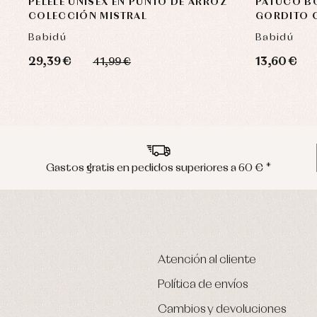
PELELE UNISEX EN PUNTO DE ARROZ
PATUCO BO
COLECCIÓN MISTRAL
GORDITO 
Babidú
Babidú
29,39 €
13,60 €
41,99 €
Gastos gratis en pedidos superiores a 60 € *
Atención al cliente
Política de envíos
Cambios y devoluciones