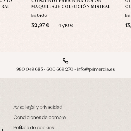
PUNTO
CONJUNTO PARA NIÑA COLOR
GO
TRAL
MAQUILLAJE COLECCIÓN MISTRAL
CO
Babidú
Ba
32,97 €
13
47,10 €
980 049 683 - 600 669 270 - info@primerdia.es
Aviso legal y privacidad
Condiciones de compra
Política de cookies