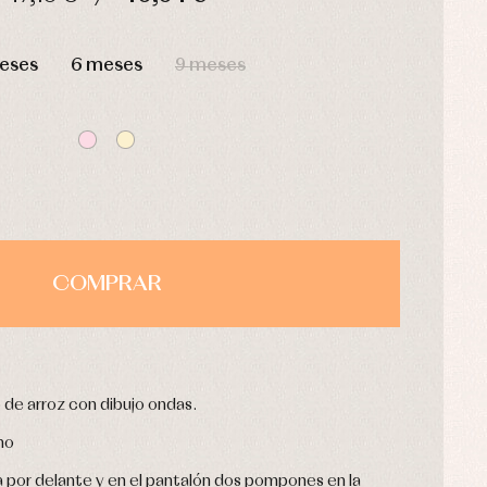
HORAS
MIN
SEG
eses
6 meses
9 meses
COMPRAR
 de arroz con dibujo ondas.
no
por delante y en el pantalón dos pompones en la