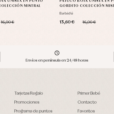
TA UNISEX EN PUNTO
PATUCO BOTA UNISEX EN 
COLECCIÓN MISTRAL
GORDITO COLECCIÓN MIS
Babidú
13,60 €
16,00 €
16,00 €
Envíos en península en 24/48 horas
Tarjetas Regalo
Primer Bebé
Promociones
Contacto
Programa de puntos
Favoritos