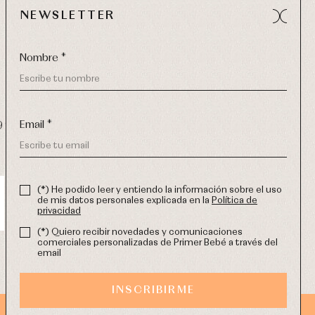
NEWSLETTER
Nombre *
Email *
9 270
-
email:
info@primerdia.es
(*) He podido leer y entiendo la información sobre el uso
de mis datos personales explicada en la
Política de
privacidad
(*) Quiero recibir novedades y comunicaciones
comerciales personalizadas de Primer Bebé a través del
email
INSCRIBIRME
DISEÑO WEB SGM