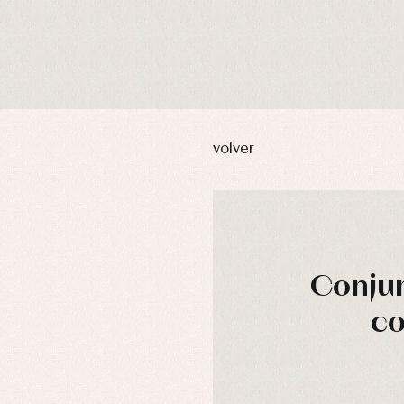
volver
Conjun
co
usas y camisas
Arras y fiesta
aquetas y abrigos
Camisas