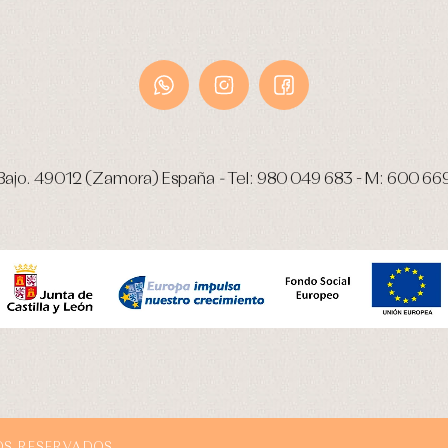
Bajo.
49012 (Zamora) España
-
Tel:
980 049 683
- M:
600 66
OS RESERVADOS