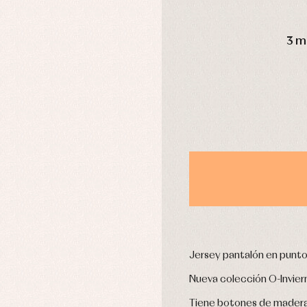
omplementos
Chaquetas y jerseys
DÍAS
njuntos
Conjuntos
3 m
leles y ranitas
Pantalones
pa interior
Peleles y ranitas
stidos
Ropa de abrigo
Ropa de baño
Ropa interior
Calcetines
cesorios
Gorros y capotas
ras y fiesta
Leotardos
usas y camisas
Puericultura
aquetas y jersey
njuntos
pa de abrigo
Jersey pantalón en punto
pa de baño
Nueva colección O-Invier
pa interior
stidos
Tiene botones de madera 