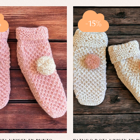
%
-15%