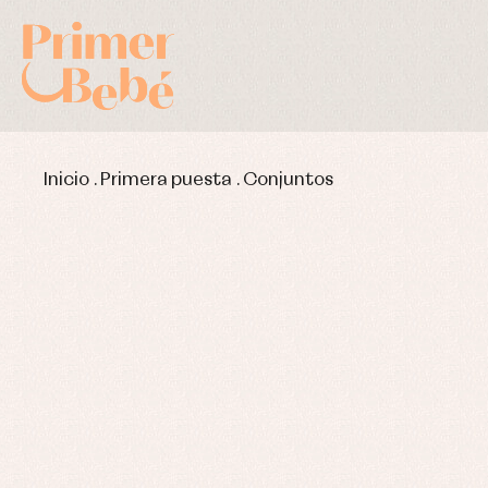
Inicio
.
Primera puesta
.
Conjuntos
Complementos de bautizo
Bl
Conjuntos
Ch