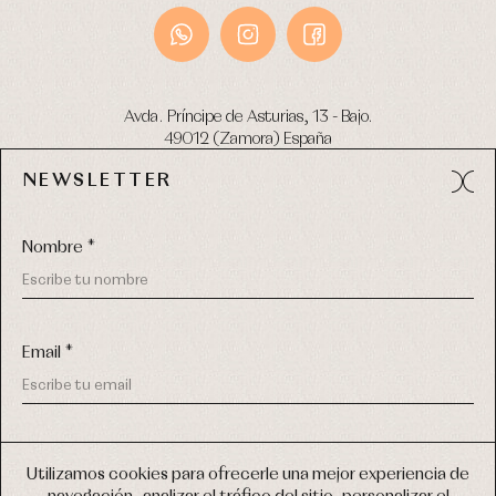
Avda. Príncipe de Asturias, 13 - Bajo.
49012 (Zamora) España
NEWSLETTER
Tel:
980 049 683
- M:
600 669 270
email:
info@primerdia.es
Nombre *
Email *
(*) He podido leer y entiendo la información sobre el uso de
COPYRIGHT © 2026 PRIMER BEBÉ.
mis datos personales explicada en la
Política de privacidad
Utilizamos cookies para ofrecerle una mejor experiencia de
TODOS LOS DERECHOS RESERVADOS