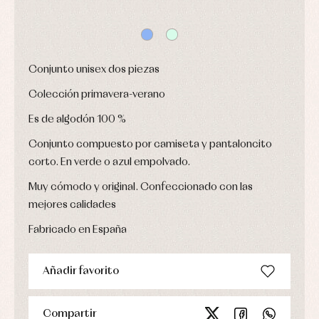
de
y
bautizo
Complementos
jerseys
Peleles
Conjuntos
Conjuntos
y
Peleles
Pantalones
ranitas
y
Peleles
ranitas
Conjunto unisex dos piezas
y
Ropa
ranitas
interior
Colección primavera-verano
Ropa
Vestidos
de
Baberos
abrigo
Es de algodón 100 %
Blusas,
Ropa
camisas
Conjunto compuesto por camiseta y pantaloncito
de
y
baño
jerseys
corto. En verde o azul empolvado.
Ropa
Complementos
interior
Muy cómodo y original. Confeccionado con las
Conjuntos
Accesorios
mejores calidades
Faldones
Arras
de
y
Calcetines
Fabricado en España
bebé
fiesta
Gorros
Peleles
Blusas
y
y
y
capotas
ranitas
Añadir favorito
camisas
Leotardos
Ropa
Chaquetas
interior,
Puericultura
y
bodys,
Compartir
jersey
pijamas...