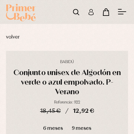
volver
BABIDÚ
Conjunto unisex de Algodón en
verde o azul empolvado. P-
Verano
Referencia: 922
Complementos
Blusas
Arras
18,45 €
12,92 €
de
y
y
bautizo
camisas
fiesta
DÍAS
HORAS
MIN
SEG
Conjuntos
Chaquetas
Camisas
6 meses
9 meses
y
Faldones
Chaquetas
abrigos