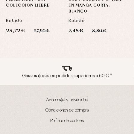
COLECCIÓN LIEBRE
EN MANGA CORTA.
N
BLANCO
Babidú
Babidú
B
23,72 €
7,48 €
2
27,90 €
8,80 €
astos gratis en pedidos superiores a 60 € *
Aviso legal y privacidad
Condiciones de compra
Política de cookies