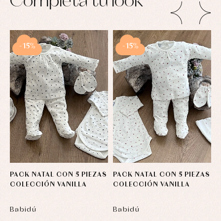
Completa tu look
Conjuntos
Ropa
de
abrigo
Ropa
-15%
-15%
de
baño
Ropa
interior
Vestidos
PACK NATAL CON 5 PIEZAS
PACK NATAL CON 5 PIEZAS
A
COLECCIÓN VANILLA
COLECCIÓN VANILLA
C
V
Babidú
Babidú
B