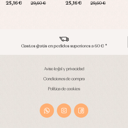
25,16 €
25,16 €
1
29,60 €
29,60 €
Gastos gratis en pedidos superiores a 60 € *
Aviso legal y privacidad
Condiciones de compra
Política de cookies