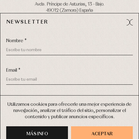
Avda. Príncipe de Asturias, 13 - Bajo.
49012 (Zamora) España
NEWSLETTER
Tel:
980 049 683
- M:
600 669 270
email:
info@primerdia.es
Nombre *
Email *
(*) He podido leer y entiendo la información sobre el uso de
COPYRIGHT © 2026 PRIMER BEBÉ.
mis datos personales explicada en la
Política de privacidad
Utilizamos cookies para ofrecerle una mejor experiencia de
TODOS LOS DERECHOS RESERVADOS
navegación, analizar el tráfico del sitio, personalizar el
(*) Quiero recibir novedades y comunicaciones comerciales
contenido y publicar anuncios específicos.
personalizadas de Primer Bebé a través del email
DISEÑO WEB SGM
MÁS INFO
INSCRIBIRME
ACEPTAR
COMPRAR