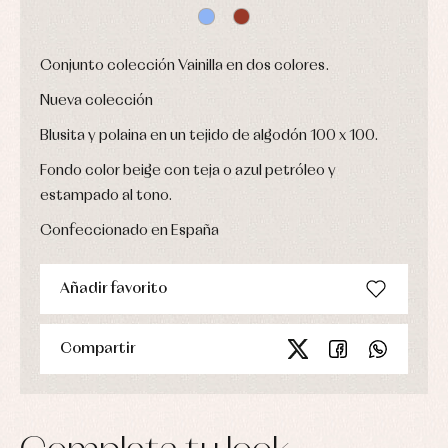
bautizo
Complementos
jerseys
Peleles
Conjuntos
Conjuntos
y
Peleles
Pantalones
ranitas
Conjunto colección Vainilla en dos colores.
y
Peleles
ranitas
y
Nueva colección
Ropa
ranitas
interior
Ropa
Blusita y polaina en un tejido de algodón 100 x 100.
Vestidos
de
Baberos
abrigo
Fondo color beige con teja o azul petróleo y
Blusas,
Ropa
camisas
de
estampado al tono.
y
baño
jerseys
Confeccionado en España
Ropa
Complementos
interior
Conjuntos
Accesorios
Faldones
Añadir favorito
Arras
de
y
Calcetines
bebé
fiesta
Gorros
Peleles
Blusas
y
Compartir
y
y
capotas
ranitas
camisas
Leotardos
Ropa
Chaquetas
interior,
Puericultura
y
bodys,
jersey
pijamas...