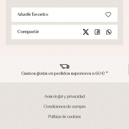
abrigo
Ropa
de
Añadir favorito
baño
Ropa
interior
Compartir
Vestidos
Gastos gratis en pedidos superiores a 60 € *
Aviso legal y privacidad
Condiciones de compra
Política de cookies