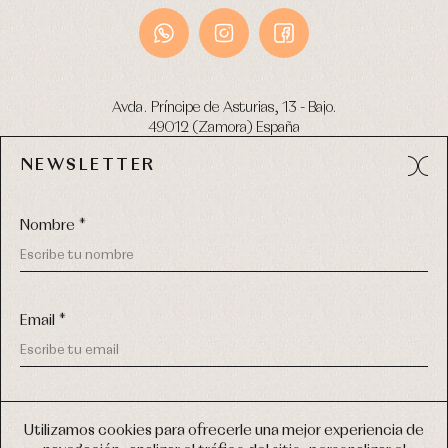
Avda. Príncipe de Asturias, 13 - Bajo.
49012 (Zamora) España
NEWSLETTER
Tel:
980 049 683
- M:
600 669 270
email:
info@primerdia.es
Nombre *
Email *
(*) He podido leer y entiendo la información sobre el uso de
COPYRIGHT © 2026 PRIMER BEBÉ.
mis datos personales explicada en la
Política de privacidad
Utilizamos cookies para ofrecerle una mejor experiencia de
TODOS LOS DERECHOS RESERVADOS