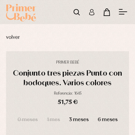
volver
PRIMER BEBÉ
Conjunto tres piezas Punto con
bodoques. Varios colores
Complementos
Blusas
Arras
Referencia: 1645
de
y
y
bautizo
camisas
fiesta
51,75 €
Conjuntos
Chaquetas
Camisas
y
DÍAS
HORAS
MIN
SEG
Faldones
Chaquetas
abrigos
de
y
0 meses
1 mes
3 meses
6 meses
bautizo
Complementos
jerseys
Peleles
Conjuntos
Conjuntos
y