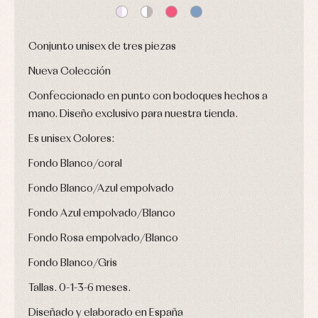
Peleles
Pantalones
ranitas
y
Peleles
ranitas
y
Ropa
ranitas
Conjunto unisex de tres piezas
interior
Ropa
Vestidos
de
Nueva Colección
Baberos
abrigo
Blusas,
Ropa
Confeccionado en punto con bodoques hechos a
camisas
de
y
mano. Diseño exclusivo para nuestra tienda.
baño
jerseys
Ropa
Complementos
Es unisex Colores:
interior
Conjuntos
Accesorios
Fondo Blanco/coral
Faldones
Arras
de
y
Calcetines
Fondo Blanco/Azul empolvado
bebé
fiesta
Gorros
Peleles
Fondo Azul empolvado/Blanco
Blusas
y
y
y
capotas
ranitas
camisas
Fondo Rosa empolvado/Blanco
Leotardos
Ropa
Chaquetas
interior,
Puericultura
y
Fondo Blanco/Gris
bodys,
jersey
pijamas...
Tallas. 0-1-3-6 meses.
Conjuntos
Ropa
Diseñado y elaborado en España
de