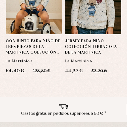
CONJUNTO PARA NIÑO DE
JERSEY PARA NIÑO
P
TRES PIEZAS DE LA
COLECCIÓN TERRACOTA
C
MARTINICA COLECCIÓN
DE LA MARTINICA
D
TERRACOTA
La Martinica
La Martinica
L
64,40 €
44,37 €
9
128,80 €
52,20 €
Envíos en península en 24/48 horas