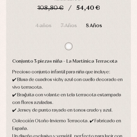
ranitas
camisas
108,80 €
54,40 €
Leotardos
Ropa
Chaquetas
interior,
Puericultura
y
bodys,
DÍAS
HORAS
MIN
SEG
jersey
pijamas...
4 años
7 Años
8 Años
Conjuntos
Ropa
de
abrigo
Ropa
de
baño
Conjunto 3 piezas niña – La Martinica Terracota
Ropa
interior
Precioso conjunto infantil para niña que incluye:
Vestidos
✔️ Blusa de cuadros vichy azul con cuello decorado en
vivo terracota.
✔️ Braguita con volante en tela terracota estampada
con flores azuladas.
✔️ Jersey de punto rayado en tonos crudo y azul.
Colección Otoño-Invierno Terracota. ✔️ Fabricado en
España.
Un diseño exclusivo y versátil, perfecto para lucir con