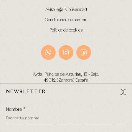
Aviso legal y privacidad
Condiciones de compra
Política de cookies
Avda. Príncipe de Asturias, 13 - Bajo.
49012 (Zamora) España
NEWSLETTER
Tel:
980 049 683
- M:
600 669 270
email:
info@primerdia.es
Nombre *