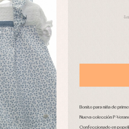
DÍAS
1 
usas y camisas
Arras y fiesta
aquetas y abrigos
Camisas
omplementos
Chaquetas y jerseys
njuntos
Conjuntos
leles y ranitas
Pantalones
pa interior
Peleles y ranitas
stidos
Ropa de abrigo
Ropa de baño
Ropa interior
Calcetines
cesorios
Gorros y capotas
ras y fiesta
Bonito para niña de prim
Leotardos
usas y camisas
Puericultura
Nueva colección P-Veran
aquetas y jersey
njuntos
Confeccionado en popelin 