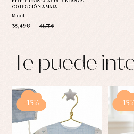
PELELE UNISEX AZUL Y BLANCO
COLECCIÓN AMAIA
Micol
35,49 €
41,75 €
Te puede inte
-15%
-15