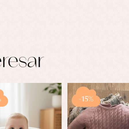
resar
%
-15%