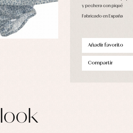
pa de abrigo
y pechera con piqué
pa de baño
pa interior
Fabricado en España
stidos
Añadir favorito
Compartir
look