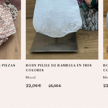
 PIEZAS
BODY PELELE DE BAMBULA EN TRES
BO
COLORES
C
Micol
Mi
22,06 €
22
25,95 €