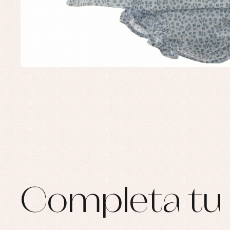
Ro
Ro
Ro
Ve
Completa tu 