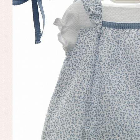
Complementos de bautizo
Bl
Conjuntos
Ch
Faldones de bautizo
C
Peleles y ranitas
Co
Pe
Ro
Ve
Baberos
Blusas, camisas y jerseys
Complementos
Conjuntos
Faldones de bebé
Peleles y ranitas
Ac
Ropa interior, bodys,
Ar
pijamas...
Bl
Ch
Co