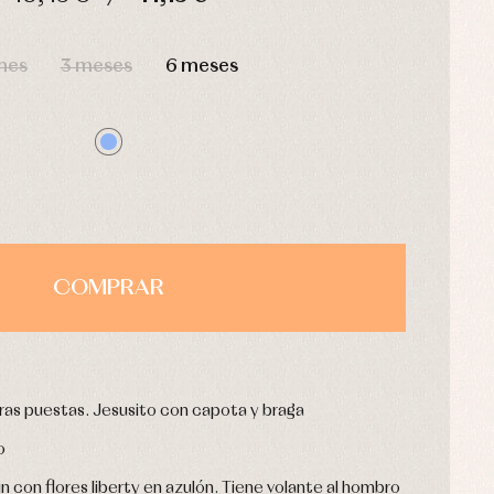
HORAS
MIN
SEG
mes
3 meses
6 meses
COMPRAR
eras puestas. Jesusito con capota y braga
o
con flores liberty en azulón. Tiene volante al hombro