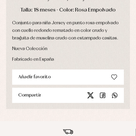
Ropa
de
DÍAS
HORAS
MIN
SEG
Talla: 18 meses - Color: Rosa Empolvado
abrigo
Ropa
de
Conjunto para niña Jersey en punto rosa empolvado
baño
con cuello redondo rematado en color crudo y
Ropa
braguita de muselina crudo con estampado casitas.
interior
Vestidos
Nueva Colección
Fabricado en España
Añadir favorito
Compartir