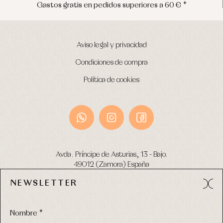
60 € *
Envíos en península en 24/48 hora
Aviso legal y privacidad
Condiciones de compra
Política de cookies
Avda. Príncipe de Asturias, 13 - Bajo.
49012 (Zamora) España
NEWSLETTER
Tel:
980 049 683
- M:
600 669 270
email:
info@primerdia.es
Nombre *