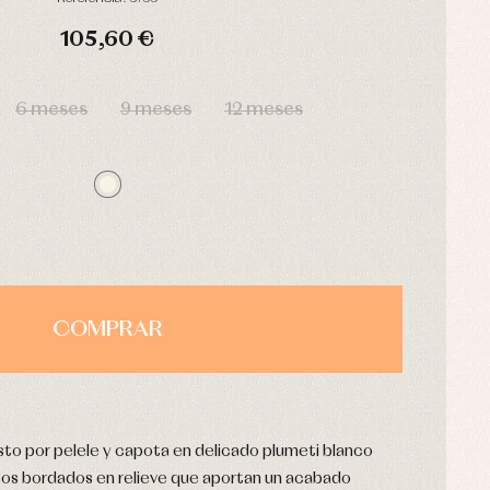
105,60 €
HORAS
MIN
SEG
6 meses
9 meses
12 meses
COMPRAR
o por pelele y capota en delicado plumeti blanco
os bordados en relieve que aportan un acabado