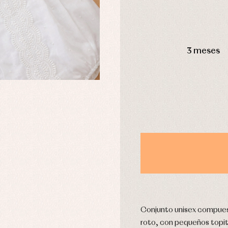
DÍAS
3 meses
usas y camisas
Arras y fiesta
aquetas y abrigos
Camisas
omplementos
Chaquetas y jerseys
njuntos
Conjuntos
leles y ranitas
Pantalones
pa interior
Peleles y ranitas
stidos
Ropa de abrigo
Ropa de baño
Ropa interior
Calcetines
cesorios
Gorros y capotas
ras y fiesta
Conjunto unisex compuest
Leotardos
usas y camisas
Puericultura
roto, con pequeños topit
aquetas y jersey