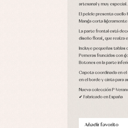
artesanal y muy especial.
njuntos
pa de abrigo
El pelele presenta cuell
pa de baño
Manga corta ligeramente
pa interior
La parte frontal está de
stidos
diseño floral, que realza 
Incluye pequeñas tablas 
Perneras fruncidas con 
Botones en la parte inferio
Capota coordinada en el 
en el borde y cinta para a
Nueva colección P-Veran
✔ Fabricado en España
Añadir favorito