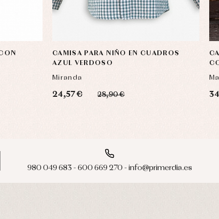
 CON
CAMISA PARA NIÑO EN CUADROS
CA
AZUL VERDOSO
CO
Miranda
Ma
24,57 €
34
28,90 €
980 049 683 - 600 669 270 - info@primerdia.es