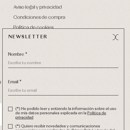
Aviso legal y privacidad
Condiciones de compra
Política de cookies
NEWSLETTER
Nombre *
Email *
9 270
-
email:
info@primerdia.es
(*) He podido leer y entiendo la información sobre el uso
de mis datos personales explicada en la
Política de
privacidad
(*) Quiero recibir novedades y comunicaciones