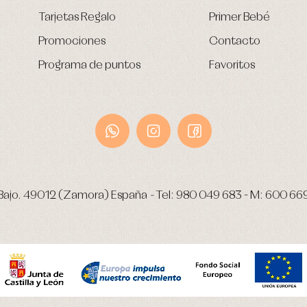
Tarjetas Regalo
Primer Bebé
Promociones
Contacto
Programa de puntos
Favoritos
Bajo.
49012 (Zamora) España
-
Tel:
980 049 683
- M:
600 66