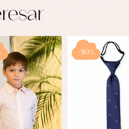
resar
%
-50%