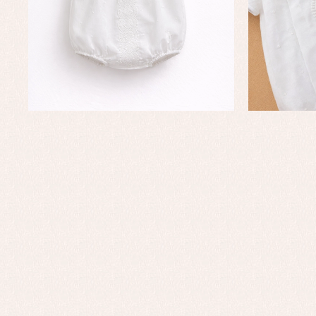
Complementos de bautizo
Bl
Conjuntos
Ch
Faldones de bautizo
C
Peleles y ranitas
Co
Pe
Ro
Ve
Baberos
Blusas, camisas y jerseys
Complementos
Conjuntos
Faldones de bebé
Peleles y ranitas
Ac
Ropa interior, bodys,
Ar
pijamas...
Bl
Ch