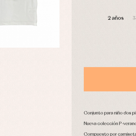
omplementos
Chaquetas y jerseys
DÍAS
njuntos
Conjuntos
2 años
3
leles y ranitas
Pantalones
pa interior
Peleles y ranitas
stidos
Ropa de abrigo
Ropa de baño
Ropa interior
Calcetines
cesorios
Gorros y capotas
ras y fiesta
Leotardos
usas y camisas
Puericultura
aquetas y jersey
njuntos
pa de abrigo
Conjunto para niño dos p
pa de baño
Nueva colección P-veran
pa interior
stidos
Compuesto por camiseta b