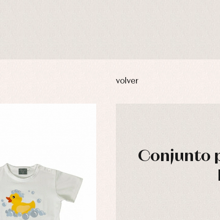
volver
Conjunto p
usas y camisas
Arras y fiesta
aquetas y abrigos
Camisas