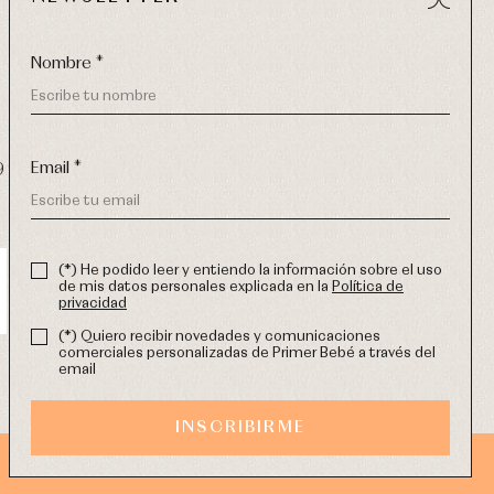
Nombre *
Email *
9 270
-
email:
info@primerdia.es
(*) He podido leer y entiendo la información sobre el uso
de mis datos personales explicada en la
Política de
privacidad
(*) Quiero recibir novedades y comunicaciones
comerciales personalizadas de Primer Bebé a través del
email
INSCRIBIRME
DISEÑO WEB SGM