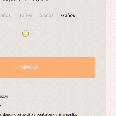
HORAS
MIN
SEG
 años
4 años
5 años
6 años
COMPRAR
iezas
o
lanca con patito y pantalón vichy amarillo.