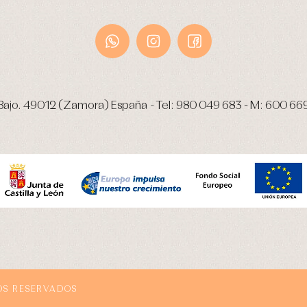
Bajo.
49012 (Zamora) España
-
Tel:
980 049 683
- M:
600 66
OS RESERVADOS