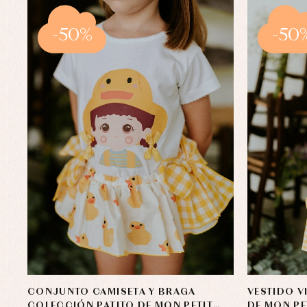
-50%
-50
CONJUNTO CAMISETA Y BRAGA
VESTIDO V
COLECCIÓN PATITO DE MON PETIT
DE MON P