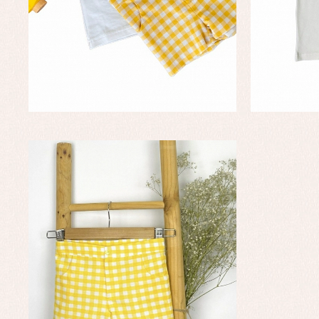
Faldones de bautizo
C
Peleles y ranitas
Co
Pe
Ro
Ve
Baberos
Blusas, camisas y jerseys
Complementos
Conjuntos
Faldones de bebé
Peleles y ranitas
Ac
Ropa interior, bodys,
Ar
pijamas...
Bl
Ch
Co
Ro
Ro
Ro
Ve