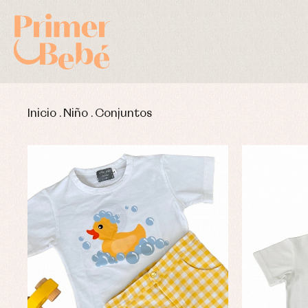
Inicio
.
Niño
.
Conjuntos
Complementos de bautizo
Bl
Conjuntos
Ch