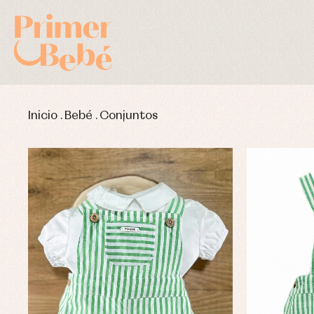
Inicio
.
Bebé
.
Conjuntos
Complementos de bautizo
Bl
Conjuntos
Ch
Faldones de bautizo
C
Peleles y ranitas
Co
Pe
Ro