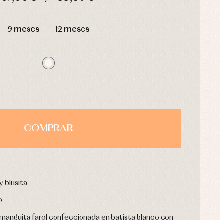
HORAS
MIN
SEG
9 meses
12 meses
COMPRAR
y blusita
o
y manguita farol confeccionada en batista blanco con