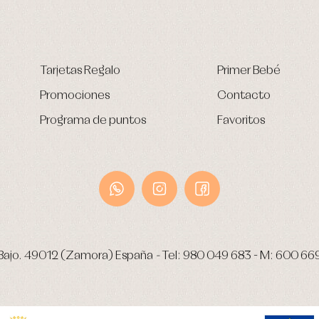
Tarjetas Regalo
Primer Bebé
Promociones
Contacto
Programa de puntos
Favoritos
Bajo.
49012 (Zamora) España
-
Tel:
980 049 683
- M:
600 66