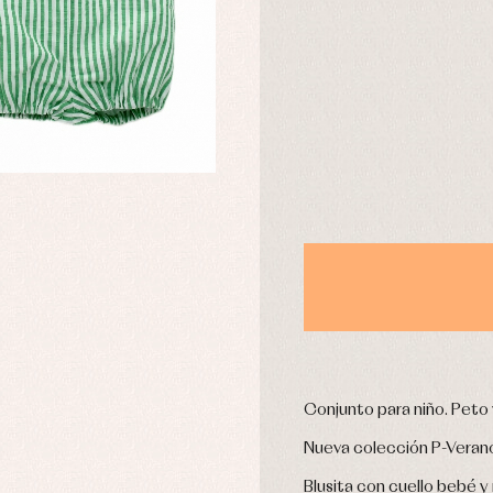
stidos
Ropa de abrigo
DÍAS
Ropa de baño
Ropa interior
Calcetines
cesorios
Gorros y capotas
ras y fiesta
Leotardos
usas y camisas
Puericultura
aquetas y jersey
njuntos
pa de abrigo
pa de baño
pa interior
stidos
Conjunto para niño. Peto 
Nueva colección P-Veran
Blusita con cuello bebé 