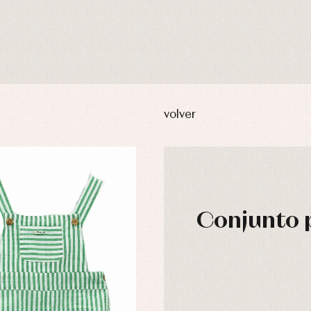
volver
Conjunto p
usas y camisas
Arras y fiesta
aquetas y abrigos
Camisas
omplementos
Chaquetas y jerseys
njuntos
Conjuntos
leles y ranitas
Pantalones
pa interior
Peleles y ranitas