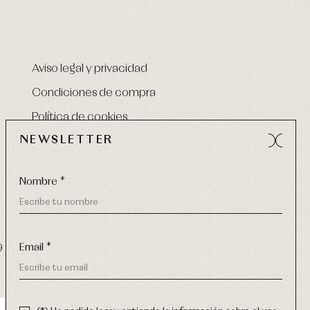
Aviso legal y privacidad
Condiciones de compra
Política de cookies
NEWSLETTER
Nombre *
Email *
9 270
-
email:
info@primerdia.es