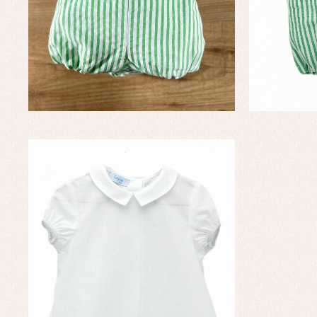
Ve
Baberos
Blusas, camisas y jerseys
Complementos
Conjuntos
Faldones de bebé
Peleles y ranitas
Ac
Ropa interior, bodys,
Ar
pijamas...
Bl
Ch
Co
Ro
Ro
Ro
Ve