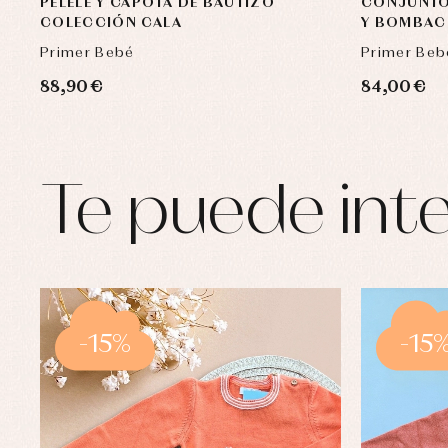
PELELE Y CAPOTA DE BAUTIZO
CONJUNTO
COLECCIÓN CALA
Y BOMBAC
Primer Bebé
Primer Beb
88,90 €
84,00 €
Te puede inte
-15%
-15