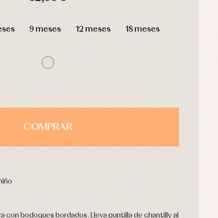
HORAS
MIN
SEG
eses
9 meses
12 meses
18 meses
COMPRAR
niño
 con bodoques bordados. Lleva puntilla de chantilly al