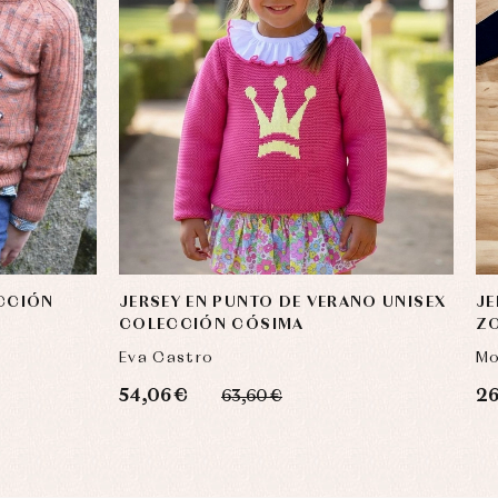
ECCIÓN
JERSEY EN PUNTO DE VERANO UNISEX
JE
COLECCIÓN CÓSIMA
Z
Eva Castro
Mo
54,06 €
26
63,60 €