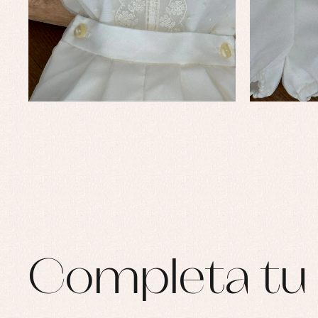
Ro
Ro
Ro
Ve
Completa tu 