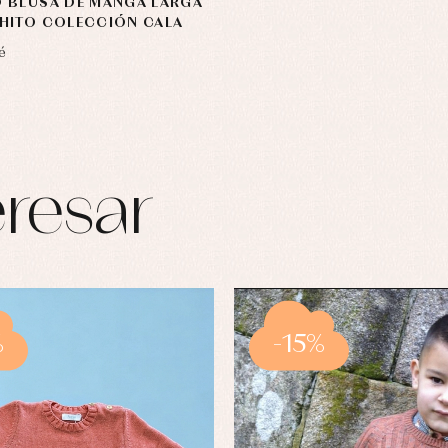
 BLUSA DE MANGA LARGA
HITO COLECCIÓN CALA
é
resar
%
-15%