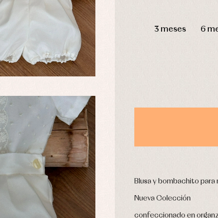
DÍAS
3 meses
6 m
usas y camisas
Arras y fiesta
aquetas y abrigos
Camisas
omplementos
Chaquetas y jerseys
njuntos
Conjuntos
leles y ranitas
Pantalones
pa interior
Peleles y ranitas
stidos
Ropa de abrigo
Ropa de baño
Ropa interior
Calcetines
cesorios
Gorros y capotas
ras y fiesta
Blusa y bombachito para 
Leotardos
usas y camisas
Puericultura
Nueva Colección
aquetas y jersey
njuntos
confeccionado en organza