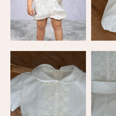
Complementos de bautizo
Bl
Conjuntos
Ch
Faldones de bautizo
C
Peleles y ranitas
Co
Pe
Ro
Ve
Baberos
Blusas, camisas y jerseys
Complementos
Conjuntos
Faldones de bebé
Peleles y ranitas
Ac
Ropa interior, bodys,
Ar
pijamas...
Bl
Ch
Co