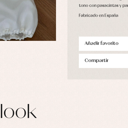
pa de abrigo
tono con pasacintas y pan
pa de baño
pa interior
Fabricado en España
stidos
Añadir favorito
Compartir
look