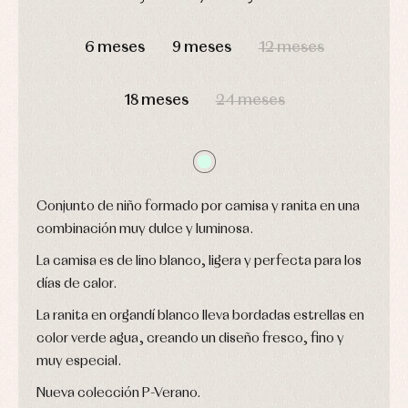
ranitas
camisas
Leotardos
Ropa
DÍAS
HORAS
MIN
SEG
Chaquetas
interior,
Puericultura
6 meses
9 meses
12 meses
y
bodys,
jersey
pijamas...
Conjuntos
18 meses
24 meses
Ropa
de
abrigo
Ropa
de
baño
Ropa
Conjunto de niño formado por camisa y ranita en una
interior
combinación muy dulce y luminosa.
Vestidos
La camisa es de lino blanco, ligera y perfecta para los
días de calor.
La ranita en organdí blanco lleva bordadas estrellas en
color verde agua, creando un diseño fresco, fino y
muy especial.
Nueva colección P-Verano.