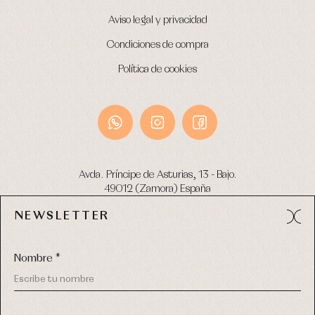
Aviso legal y privacidad
Condiciones de compra
Política de cookies
Avda. Príncipe de Asturias, 13 - Bajo.
49012 (Zamora) España
NEWSLETTER
Tel:
980 049 683
- M:
600 669 270
email:
info@primerdia.es
Nombre *