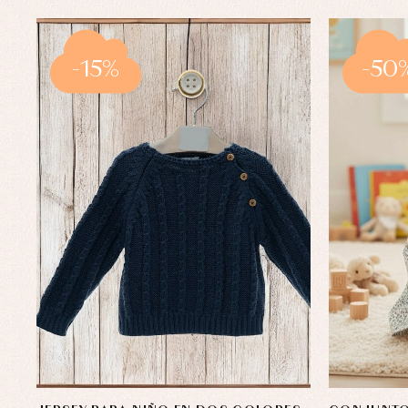
-15%
-50