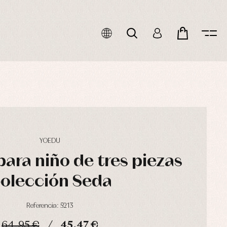
YOEDU
ara niño de tres piezas
olección Seda
Referencia: 5213
64,95 €
45,47 €