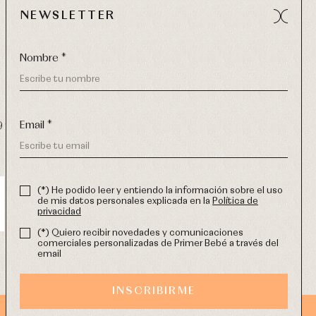
NEWSLETTER
Nombre *
Email *
9 270
-
email:
info@primerdia.es
(*) He podido leer y entiendo la información sobre el uso
de mis datos personales explicada en la
Política de
privacidad
(*) Quiero recibir novedades y comunicaciones
comerciales personalizadas de Primer Bebé a través del
email
INSCRIBIRME
DISEÑO WEB SGM