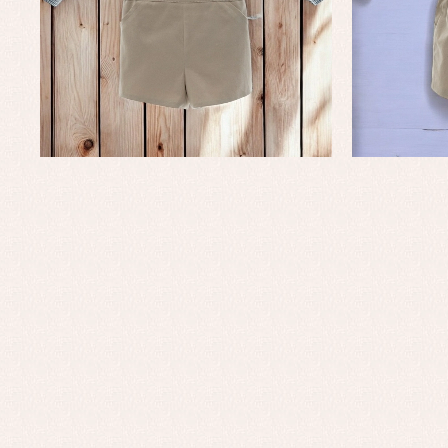
Faldones de bautizo
C
Peleles y ranitas
Co
Pe
Ro
Ve
Baberos
Blusas, camisas y jerseys
Complementos
Conjuntos
Faldones de bebé
Peleles y ranitas
Ac
Ropa interior, bodys,
Ar
pijamas...
Bl
Ch
Co
Ro
Ro
Ro
Ve