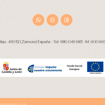
Bajo.
49012 (Zamora) España
-
Tel:
980 049 683
- M:
600 66
OS RESERVADOS