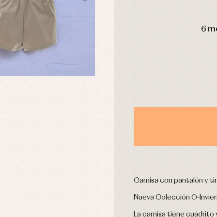
omplementos
Chaquetas y jerseys
DÍAS
njuntos
Conjuntos
6 m
leles y ranitas
Pantalones
pa interior
Peleles y ranitas
stidos
Ropa de abrigo
Ropa de baño
Ropa interior
Calcetines
cesorios
Gorros y capotas
ras y fiesta
Leotardos
usas y camisas
Puericultura
aquetas y jersey
njuntos
pa de abrigo
Camisa con pantalón y ti
pa de baño
Nueva Colección O-Invie
pa interior
stidos
La camisa tiene cuadrito 