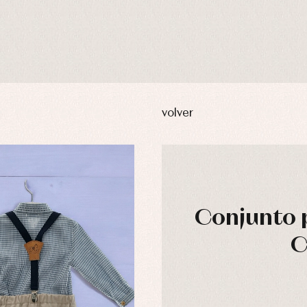
volver
Conjunto p
C
usas y camisas
Arras y fiesta
aquetas y abrigos
Camisas