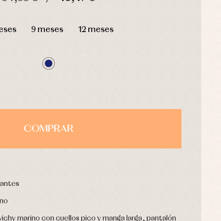
HORAS
MIN
SEG
eses
9 meses
12 meses
COMPRAR
rantes
rno
vichy marino con cuellos pico y manga larga, pantalón