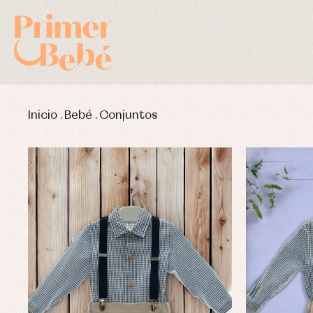
Inicio
.
Bebé
.
Conjuntos
Complementos de bautizo
Bl
Conjuntos
Ch