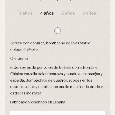
camisas
Leotardos
Ropa
DÍAS
HORAS
MIN
SEG
Chaquetas
interior,
Puericultura
y
bodys,
3 años
4 años
5 años
6 años
jersey
pijamas...
Conjuntos
Ropa
de
abrigo
Ropa
Jersey con camisa y bombacho de Eva Castro
de
baño
colección Molie
Ropa
interior
O-Invierno
Vestidos
el Jersey es de punto verde botella con la Bonita y
Clásica estrella color mostaza y cuadros en mangas y
espalda. Bombachito de cuadro Escocés en los
mismos tonos y camisa con cuello mao fondo crudo y
estrellas mostaza.
Fabricado y diseñado en España