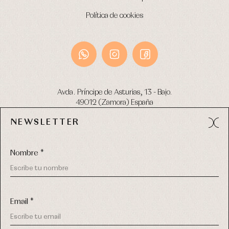
Política de cookies
Avda. Príncipe de Asturias, 13 - Bajo.
49012 (Zamora) España
NEWSLETTER
Tel:
980 049 683
- M:
600 669 270
email:
info@primerdia.es
Nombre *
Email *