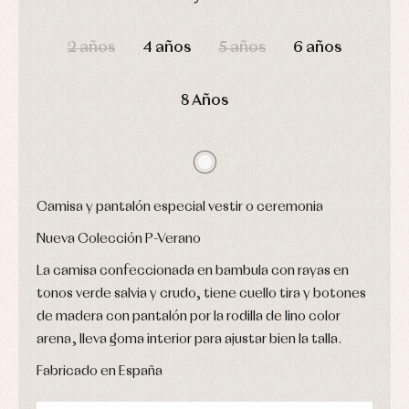
Conjuntos
DÍAS
HORAS
MIN
SEG
Ropa
de
2 años
4 años
5 años
6 años
abrigo
Ropa
de
8 Años
baño
Ropa
interior
Vestidos
Camisa y pantalón especial vestir o ceremonia
Nueva Colección P-Verano
La camisa confeccionada en bambula con rayas en
tonos verde salvia y crudo, tiene cuello tira y botones
de madera con pantalón por la rodilla de lino color
arena, lleva goma interior para ajustar bien la talla.
Fabricado en España