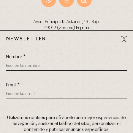
Avda. Príncipe de Asturias, 13 - Bajo.
49012 (Zamora) España
NEWSLETTER
Tel:
980 049 683
- M:
600 669 270
email:
info@primerdia.es
Nombre *
Email *
(*) He podido leer y entiendo la información sobre el uso de
COPYRIGHT © 2026 PRIMER BEBÉ.
mis datos personales explicada en la
Política de privacidad
Utilizamos cookies para ofrecerle una mejor experiencia de
TODOS LOS DERECHOS RESERVADOS
navegación, analizar el tráfico del sitio, personalizar el
(*) Quiero recibir novedades y comunicaciones comerciales
contenido y publicar anuncios específicos.
personalizadas de Primer Bebé a través del email
DISEÑO WEB SGM