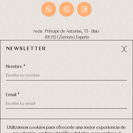
Avda. Príncipe de Asturias, 13 - Bajo.
49012 (Zamora) España
NEWSLETTER
Tel:
980 049 683
- M:
600 669 270
email:
info@primerdia.es
Nombre *
Email *
(*) He podido leer y entiendo la información sobre el uso de
COPYRIGHT © 2026 PRIMER BEBÉ.
mis datos personales explicada en la
Política de privacidad
Utilizamos cookies para ofrecerle una mejor experiencia de
TODOS LOS DERECHOS RESERVADOS