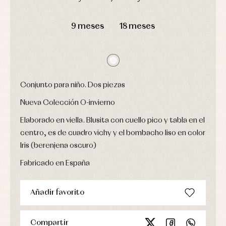
Leotardos
Ropa
Chaquetas
interior,
Puericultura
DÍAS
HORAS
MIN
SEG
y
bodys,
jersey
9 meses
18 meses
pijamas...
Conjuntos
Ropa
de
abrigo
Ropa
de
Conjunto para niño. Dos piezas
baño
Ropa
Nueva Colección O-invierno
interior
Vestidos
Elaborado en viella. Blusita con cuello pico y tabla en el
centro, es de cuadro vichy y el bombacho liso en color
Iris (berenjena oscuro)
Fabricado en España
Añadir favorito
Compartir