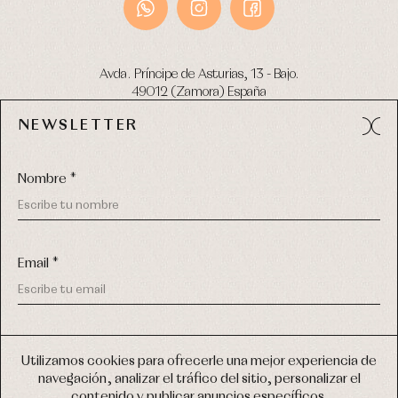
Avda. Príncipe de Asturias, 13 - Bajo.
49012 (Zamora) España
NEWSLETTER
Tel:
980 049 683
- M:
600 669 270
email:
info@primerdia.es
Nombre *
Email *
(*) He podido leer y entiendo la información sobre el uso de
COPYRIGHT © 2026 PRIMER BEBÉ.
mis datos personales explicada en la
Política de privacidad
Utilizamos cookies para ofrecerle una mejor experiencia de
TODOS LOS DERECHOS RESERVADOS
navegación, analizar el tráfico del sitio, personalizar el
(*) Quiero recibir novedades y comunicaciones comerciales
contenido y publicar anuncios específicos.