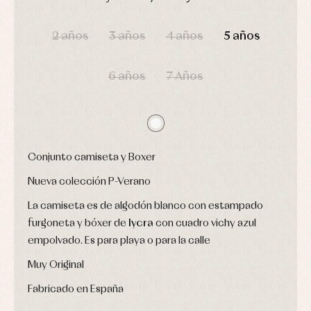
Conjuntos
DÍAS
HORAS
MIN
SEG
Ropa
de
2 años
3 años
4 años
5 años
abrigo
Ropa
de
6 años
7 Años
baño
Ropa
interior
Vestidos
Conjunto camiseta y Boxer
Nueva colección P-Verano
La camiseta es de algodón blanco con estampado
furgoneta y bóxer de
lycra
con cuadro vichy azul
empolvado. Es para playa o para la calle
Muy Original
Fabricado en España