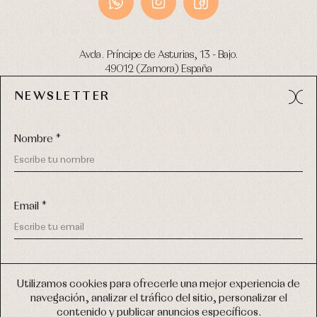
Avda. Príncipe de Asturias, 13 - Bajo.
49012 (Zamora) España
NEWSLETTER
Tel:
980 049 683
- M:
600 669 270
email:
info@primerdia.es
Nombre *
Email *
(*) He podido leer y entiendo la información sobre el uso de
COPYRIGHT © 2026 PRIMER BEBÉ.
mis datos personales explicada en la
Política de privacidad
Utilizamos cookies para ofrecerle una mejor experiencia de
TODOS LOS DERECHOS RESERVADOS
navegación, analizar el tráfico del sitio, personalizar el
(*) Quiero recibir novedades y comunicaciones comerciales
contenido y publicar anuncios específicos.
personalizadas de Primer Bebé a través del email