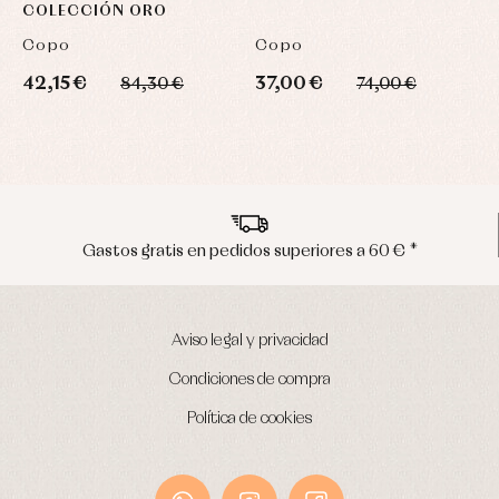
COLECCIÓN ORO
Copo
Copo
J
42,15 €
37,00 €
3
84,30 €
74,00 €
Envíos en península en 24/48 horas
Aviso legal y privacidad
Condiciones de compra
Política de cookies