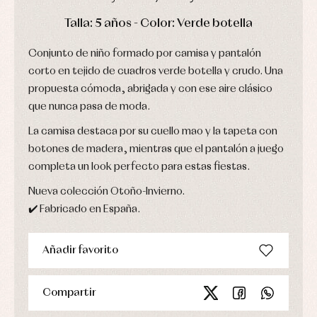
Ropa
Chaquetas
interior,
Puericultura
DÍAS
HORAS
MIN
SEG
y
Talla: 5 años - Color: Verde botella
bodys,
jersey
pijamas...
Conjuntos
Conjunto de niño formado por camisa y pantalón
Ropa
corto en tejido de cuadros verde botella y crudo. Una
de
abrigo
propuesta cómoda, abrigada y con ese aire clásico
Ropa
que nunca pasa de moda.
de
baño
La camisa destaca por su cuello mao y la tapeta con
Ropa
botones de madera, mientras que el pantalón a juego
interior
Vestidos
completa un look perfecto para estas fiestas.
Nueva colección Otoño-Invierno.
✔️ Fabricado en España.
Añadir favorito
Compartir