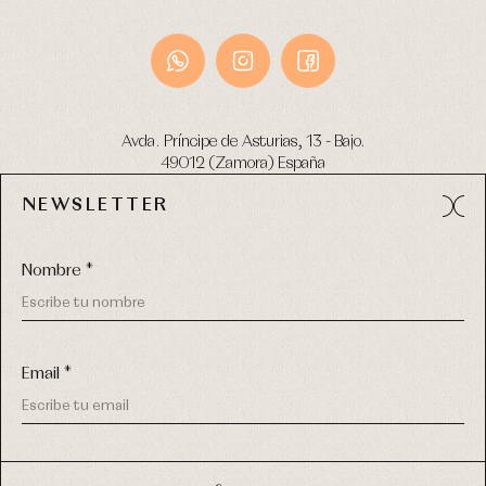
Avda. Príncipe de Asturias, 13 - Bajo.
49012 (Zamora) España
NEWSLETTER
Tel:
980 049 683
- M:
600 669 270
email:
info@primerdia.es
Nombre *
Email *
(*) He podido leer y entiendo la información sobre el uso de
COPYRIGHT © 2026 PRIMER BEBÉ.