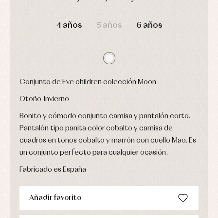
Leotardos
Ropa
Chaquetas
interior,
DÍAS
HORAS
MIN
SEG
Puericultura
y
bodys,
4 años
5 años
6 años
jersey
pijamas...
Conjuntos
Ropa
de
abrigo
Ropa
de
Conjunto de Eve children colección Moon
baño
Ropa
Otoño-Invierno
interior
Bonito y cómodo conjunto camisa y pantalón corto.
Vestidos
Pantalón tipo panita color cobalto y camisa de
cuadros en tonos cobalto y marrón con cuello Mao. Es
un conjunto perfecto para cualquier ocasión.
Fabricado es España
Añadir favorito