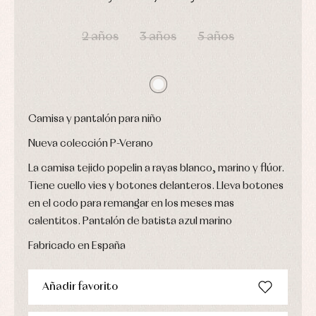
Leotardos
Ropa
Chaquetas
interior,
DÍAS
HORAS
MIN
SEG
Puericultura
y
bodys,
2 años
3 años
5 años
jersey
pijamas...
Conjuntos
Ropa
de
abrigo
Ropa
de
Camisa y pantalón para niño
baño
Ropa
Nueva colección P-Verano
interior
La camisa tejido popelin a rayas blanco, marino y flúor.
Vestidos
Tiene cuello vies y botones delanteros. Lleva botones
en el codo para remangar en los meses mas
calentitos. Pantalón de batista azul marino
Fabricado en España
Añadir favorito