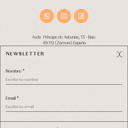
Avda. Príncipe de Asturias, 13 - Bajo.
49012 (Zamora) España
NEWSLETTER
Tel:
980 049 683
- M:
600 669 270
email:
info@primerdia.es
Nombre *
Email *
(*) He podido leer y entiendo la información sobre el uso de
COPYRIGHT © 2026 PRIMER BEBÉ.