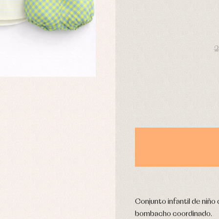
usas y camisas
Arras y fiesta
aquetas y abrigos
Camisas
omplementos
Chaquetas y jerseys
njuntos
Conjuntos
DÍAS
leles y ranitas
Pantalones
2
pa interior
Peleles y ranitas
stidos
Ropa de abrigo
Ropa de baño
Ropa interior
Calcetines
cesorios
Gorros y capotas
ras y fiesta
Leotardos
usas y camisas
Puericultura
aquetas y jersey
njuntos
pa de abrigo
Conjunto infantil de niñ
pa de baño
bombacho coordinado.
pa interior