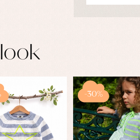
look
%
-30%