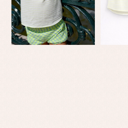
Complementos de bautizo
Bl
Conjuntos
Ch
Faldones de bautizo
C
Peleles y ranitas
Co
Pe
Ro
Ve
Baberos
Blusas, camisas y jerseys
Complementos
Conjuntos
Faldones de bebé
Peleles y ranitas
Ac
Ropa interior, bodys,
Ar
pijamas...
Bl
Ch
Co
Ro
Ro
Ro