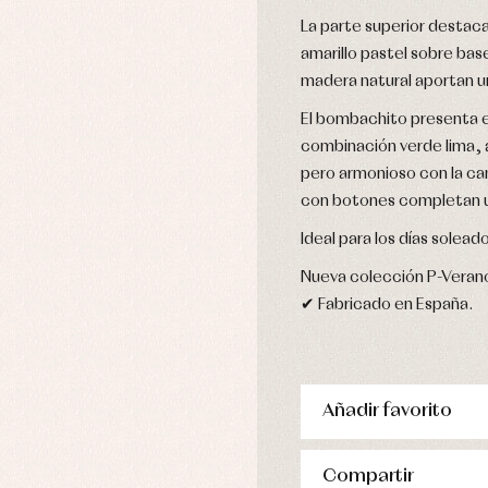
stidos
La parte superior destaca
amarillo pastel sobre bas
madera natural aportan u
El bombachito presenta
combinación verde lima, a
pero armonioso con la cam
con botones completan un
Ideal para los días solead
Nueva colección P-Veran
✔ Fabricado en España.
Añadir favorito
Compartir