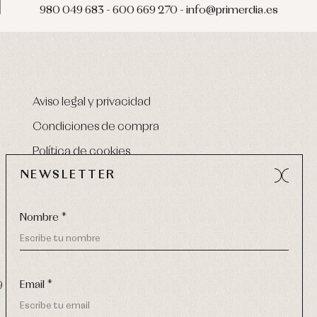
980 049 683 - 600 669 270 - info@primerdia.es
Aviso legal y privacidad
Condiciones de compra
Política de cookies
NEWSLETTER
Nombre *
Email *
9 270
-
email:
info@primerdia.es