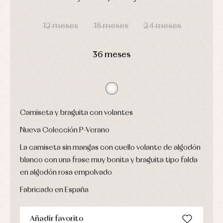
Conjuntos
DÍAS
HORAS
MIN
SEG
Ropa
de
12 meses
18 meses
24 meses
abrigo
Ropa
de
36 meses
baño
Ropa
interior
Vestidos
Camiseta y braguita con volantes
Nueva Colección P-Verano
La camiseta sin mangas con cuello volante de algodón
blanco con una frase muy bonita y braguita tipo falda
en algodón rosa empolvado
Fabricado en España
Añadir favorito