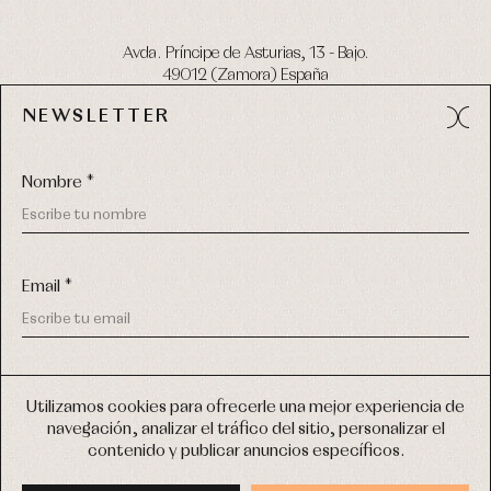
Avda. Príncipe de Asturias, 13 - Bajo.
49012 (Zamora) España
NEWSLETTER
Tel:
980 049 683
- M:
600 669 270
email:
info@primerdia.es
Nombre *
Email *
(*) He podido leer y entiendo la información sobre el uso de
COPYRIGHT © 2026 PRIMER BEBÉ.
mis datos personales explicada en la
Política de privacidad
Utilizamos cookies para ofrecerle una mejor experiencia de
TODOS LOS DERECHOS RESERVADOS
navegación, analizar el tráfico del sitio, personalizar el
(*) Quiero recibir novedades y comunicaciones comerciales
contenido y publicar anuncios específicos.
personalizadas de Primer Bebé a través del email
DISEÑO WEB SGM