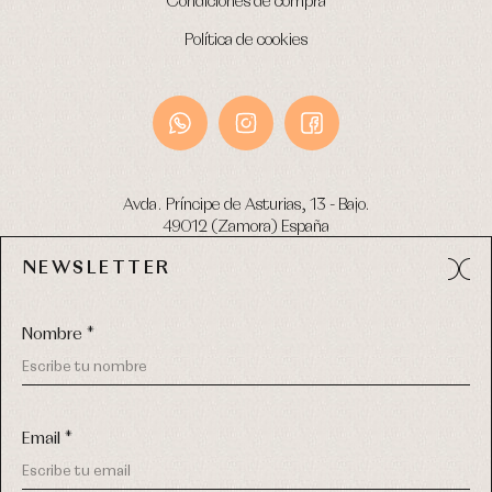
Condiciones de compra
Política de cookies
Avda. Príncipe de Asturias, 13 - Bajo.
49012 (Zamora) España
NEWSLETTER
Tel:
980 049 683
- M:
600 669 270
email:
info@primerdia.es
Nombre *
Email *