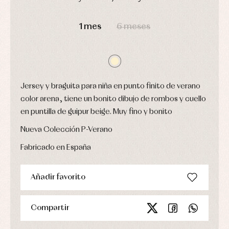
fiesta
Gorros
Peleles
DÍAS
HORAS
MIN
SEG
Blusas
y
y
y
capotas
1 mes
6 meses
ranitas
camisas
Leotardos
Ropa
Chaquetas
interior,
Puericultura
y
bodys,
jersey
pijamas...
Conjuntos
Ropa
Jersey y braguita para niña en punto finito de verano
de
abrigo
color arena, tiene un bonito dibujo de rombos y cuello
Ropa
en puntilla de guipur beige. Muy fino y bonito
de
baño
Nueva Colección P-Verano
Ropa
interior
Fabricado en España
Vestidos
Añadir favorito
Compartir