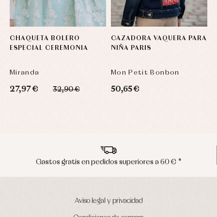
CHAQUETA BOLERO
CAZADORA VAQUERA PARA
C
ESPECIAL CEREMONIA
NIÑA PARIS
V
Miranda
Mon Petit Bonbon
2
27,97 €
50,65 €
32,90 €
Envíos en península en 24/48 horas
Aviso legal y privacidad