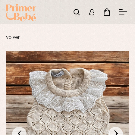
volver
‹
›