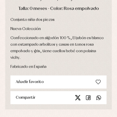
Chaquetas
interior,
Puericultura
y
DÍAS
HORAS
MIN
SEG
bodys,
Talla: 0 meses - Color: Rosa empolvado
jersey
pijamas...
Conjuntos
Conjunto niña dos piezas
Ropa
de
Nueva Colección
abrigo
Ropa
Confeccionado en algodón 100 %, El jubón es blanco
de
baño
con estampado arbolitos y casas en tonos rosa
Ropa
empolvado y gris, tiene cuellos bebé con polaina
interior
vichy.
Vestidos
Fabricado en España
Añadir favorito
Compartir