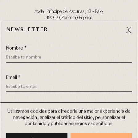
Avda. Príncipe de Asturias, 13 - Bajo.
49012 (Zamora) España
NEWSLETTER
Tel:
980 049 683
- M:
600 669 270
email:
info@primerdia.es
Nombre *
Email *
(*) He podido leer y entiendo la información sobre el uso de
COPYRIGHT © 2026 PRIMER BEBÉ.
mis datos personales explicada en la
Política de privacidad
Utilizamos cookies para ofrecerle una mejor experiencia de
TODOS LOS DERECHOS RESERVADOS
navegación, analizar el tráfico del sitio, personalizar el
(*) Quiero recibir novedades y comunicaciones comerciales
contenido y publicar anuncios específicos.
personalizadas de Primer Bebé a través del email
DISEÑO WEB SGM