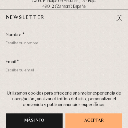
Avda. Príncipe de Asturias, 13 - Bajo.
49012 (Zamora) España
NEWSLETTER
Tel:
980 049 683
- M:
600 669 270
email:
info@primerdia.es
Nombre *
Email *
(*) He podido leer y entiendo la información sobre el uso de
COPYRIGHT © 2026 PRIMER BEBÉ.
mis datos personales explicada en la
Política de privacidad
Utilizamos cookies para ofrecerle una mejor experiencia de
TODOS LOS DERECHOS RESERVADOS
navegación, analizar el tráfico del sitio, personalizar el
(*) Quiero recibir novedades y comunicaciones comerciales
contenido y publicar anuncios específicos.
personalizadas de Primer Bebé a través del email
DISEÑO WEB SGM
MÁS INFO
INSCRIBIRME
ACEPTAR
COMPRAR