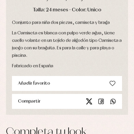
Chaquetas
interior,
Puericultura
y
bodys,
DÍAS
HORAS
MIN
SEG
Talla: 24 meses - Color: Unico
jersey
pijamas...
Conjuntos
Conjunto para niña dos piezas, camiseta y braga
Ropa
de
La Camiseta es blanca con pulpo verde agua, tiene
abrigo
Ropa
cuello volante en un tejido de algodón tipo Camiseta a
de
juego con su braguita. Es para la calle y para playa o
baño
piscina.
Ropa
interior
Fabricado en España
Vestidos
Añadir favorito
Compartir
Completa tu look