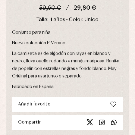
Ropa
59,60 €
29,80 €
de
abrigo
DÍAS
HORAS
MIN
SEG
Talla: 4 años - Color: Unico
Ropa
de
baño
Conjunto para niña
Ropa
interior
Nueva colección P-Verano
Vestidos
La camiseta es de algodón con rayas en blanco y
negro, lleva cuello redondo y manga mariposa. Ranita
de popelín con estrellas negras y fondo blanco. Muy
Original para usar junto o separado.
Fabricado en España
Añadir favorito
Compartir