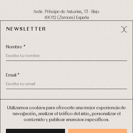
Avda. Príncipe de Asturias, 13 - Bajo.
49012 (Zamora) España
NEWSLETTER
Tel:
980 049 683
- M:
600 669 270
email:
info@primerdia.es
Nombre *
Email *
(*) He podido leer y entiendo la información sobre el uso de
COPYRIGHT © 2026 PRIMER BEBÉ.
mis datos personales explicada en la
Política de privacidad
Utilizamos cookies para ofrecerle una mejor experiencia de
TODOS LOS DERECHOS RESERVADOS
navegación, analizar el tráfico del sitio, personalizar el
(*) Quiero recibir novedades y comunicaciones comerciales
contenido y publicar anuncios específicos.
personalizadas de Primer Bebé a través del email
DISEÑO WEB SGM