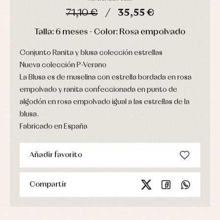
Chaquetas
interior,
Puericultura
71,10 €
35,55 €
y
bodys,
jersey
pijamas...
DÍAS
HORAS
MIN
SEG
Conjuntos
Talla: 6 meses - Color: Rosa empolvado
Ropa
de
Conjunto Ranita y blusa colección estrellas
abrigo
Nueva colección P-Verano
Ropa
de
La Blusa es de muselina con estrella bordada en rosa
baño
empolvado y ranita confeccionada en punto de
Ropa
interior
algodón en rosa empolvado igual a las estrellas de la
Vestidos
blusa.
Fabricado en España
Añadir favorito
Compartir