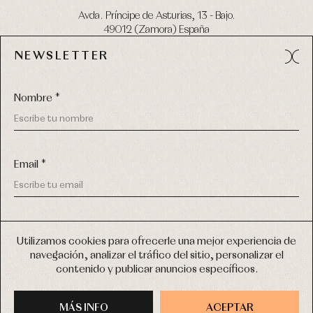
Avda. Príncipe de Asturias, 13 - Bajo.
49012 (Zamora) España
NEWSLETTER
Tel:
980 049 683
- M:
600 669 270
email:
info@primerdia.es
Nombre *
Email *
(*) He podido leer y entiendo la información sobre el uso de
COPYRIGHT © 2026 PRIMER BEBÉ.
mis datos personales explicada en la
Política de privacidad
Utilizamos cookies para ofrecerle una mejor experiencia de
TODOS LOS DERECHOS RESERVADOS
navegación, analizar el tráfico del sitio, personalizar el
(*) Quiero recibir novedades y comunicaciones comerciales
contenido y publicar anuncios específicos.
personalizadas de Primer Bebé a través del email
DISEÑO WEB SGM
MÁS INFO
INSCRIBIRME
ACEPTAR