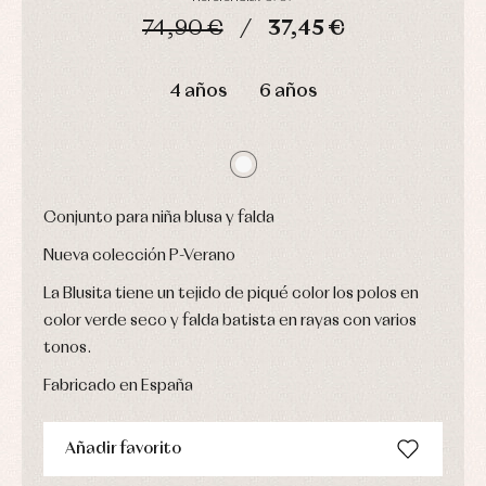
Conjuntos
74,90 €
37,45 €
Ropa
de
abrigo
DÍAS
HORAS
MIN
SEG
Ropa
4 años
6 años
de
baño
Ropa
interior
Vestidos
Conjunto para niña blusa y falda
Nueva colección P-Verano
La Blusita tiene un tejido de piqué color los polos en
color verde seco y falda batista en rayas con varios
tonos.
Fabricado en España
Añadir favorito