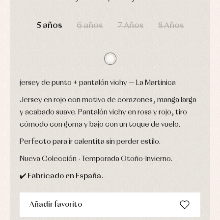
Conjuntos
Ropa
DÍAS
HORAS
MIN
SEG
de
5 años
6 años
7 Años
8 Años
abrigo
Ropa
de
baño
Ropa
interior
jersey de punto + pantalón vichy — La Martinica
Vestidos
Jersey en rojo con motivo de corazones, manga larga
y acabado suave. Pantalón vichy en rosa y rojo, tiro
cómodo con goma y bajo con un toque de vuelo.
Perfecto para ir calentita sin perder estilo.
Nueva Colección · Temporada Otoño-Invierno.
✔️
Fabricado en España
.
Añadir favorito