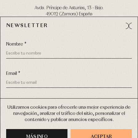
Avda. Príncipe de Asturias, 13 - Bajo.
49012 (Zamora) España
NEWSLETTER
Tel:
980 049 683
- M:
600 669 270
email:
info@primerdia.es
Nombre *
Email *
(*) He podido leer y entiendo la información sobre el uso de
COPYRIGHT © 2026 PRIMER BEBÉ.
mis datos personales explicada en la
Política de privacidad
Utilizamos cookies para ofrecerle una mejor experiencia de
TODOS LOS DERECHOS RESERVADOS
navegación, analizar el tráfico del sitio, personalizar el
(*) Quiero recibir novedades y comunicaciones comerciales
contenido y publicar anuncios específicos.
personalizadas de Primer Bebé a través del email
DISEÑO WEB SGM
MÁS INFO
INSCRIBIRME
ACEPTAR