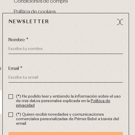
Condiciones de compra
Política de cookies
NEWSLETTER
Nombre *
Email *
9 270
-
email:
info@primerdia.es
(*) He podido leer y entiendo la información sobre el uso
de mis datos personales explicada en la
Política de
privacidad
(*) Quiero recibir novedades y comunicaciones
comerciales personalizadas de Primer Bebé a través del
email