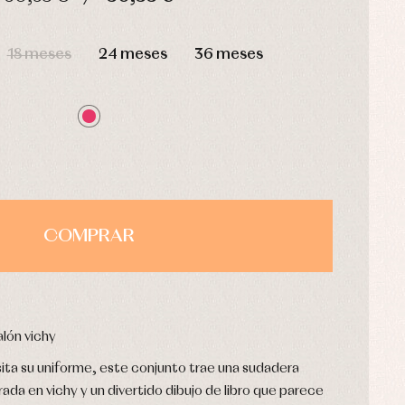
HORAS
MIN
SEG
18 meses
24 meses
36 meses
COMPRAR
lón vichy
ta su uniforme, este conjunto trae una sudadera
da en vichy y un divertido dibujo de libro que parece