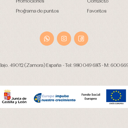
Promociones
Contacto
Programa de puntos
Favoritos
Bajo.
49012 (Zamora) España
-
Tel:
980 049 683
- M:
600 66