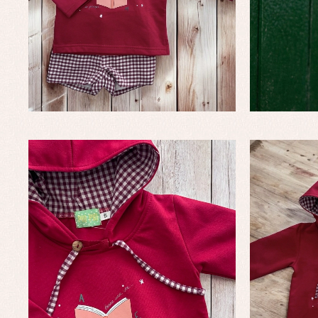
Conjuntos
Ch
Faldones de bautizo
C
Peleles y ranitas
Co
Pe
Ro
Ve
Baberos
Blusas, camisas y jerseys
Complementos
Conjuntos
Faldones de bebé
Peleles y ranitas
Ac
Ropa interior, bodys,
Ar
pijamas...
Bl
Ch
Co
Ro
Ro
Ro
Ve