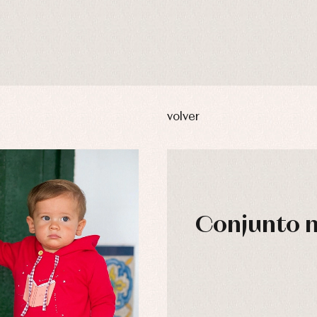
volver
Conjunto n
usas y camisas
Arras y fiesta