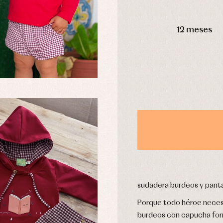
aquetas y abrigos
Camisas
omplementos
Chaquetas y jerseys
DÍAS
njuntos
Conjuntos
12 meses
leles y ranitas
Pantalones
pa interior
Peleles y ranitas
stidos
Ropa de abrigo
Ropa de baño
Ropa interior
Calcetines
cesorios
Gorros y capotas
ras y fiesta
Leotardos
usas y camisas
Puericultura
aquetas y jersey
njuntos
sudadera burdeos y panta
pa de abrigo
pa de baño
Porque todo héroe necesi
pa interior
burdeos con capucha forra
stidos