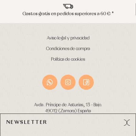
 pedidos superiores a 60 € *
Envíos en p
Aviso legal y privacidad
Condiciones de compra
Política de cookies
Avda. Príncipe de Asturias, 13 - Bajo.
49012 (Zamora) España
NEWSLETTER
Tel:
980 049 683
- M:
600 669 270
email:
info@primerdia.es