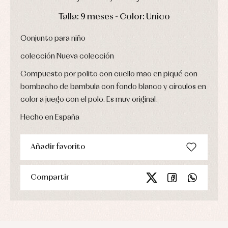
Ropa
de
DÍAS
HORAS
MIN
SEG
Talla: 9 meses - Color: Unico
abrigo
Ropa
Conjunto para niño
de
baño
colección Nueva colección
Ropa
interior
Compuesto por polito con cuello mao en piqué con
Vestidos
bombacho de bambula con fondo blanco y círculos en
color a juego con el polo. Es muy original.
Hecho en España
Añadir favorito
Compartir