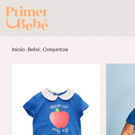
Inicio
.
Bebé
.
Conjuntos
Complementos de bautizo
Bl
Conjuntos
Ch