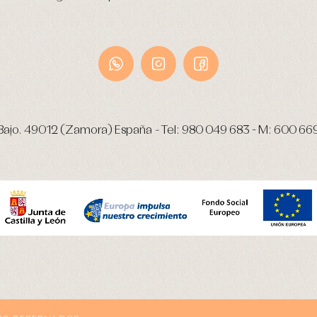
Bajo.
49012 (Zamora) España
-
Tel:
980 049 683
- M:
600 66