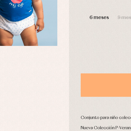
omplementos
Chaquetas y jerseys
DÍAS
njuntos
Conjuntos
6 meses
9 me
leles y ranitas
Pantalones
pa interior
Peleles y ranitas
stidos
Ropa de abrigo
Ropa de baño
Ropa interior
Calcetines
cesorios
Gorros y capotas
ras y fiesta
Leotardos
usas y camisas
Puericultura
aquetas y jersey
njuntos
pa de abrigo
pa de baño
Conjunto para niño cole
pa interior
stidos
Nueva Colección P-Vera