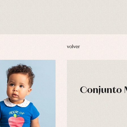
volver
Conjunto 
usas y camisas
Arras y fiesta
aquetas y abrigos
Camisas