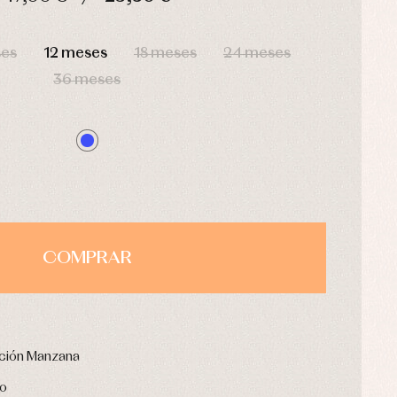
HORAS
MIN
SEG
ses
12 meses
18 meses
24 meses
36 meses
COMPRAR
cción Manzana
no