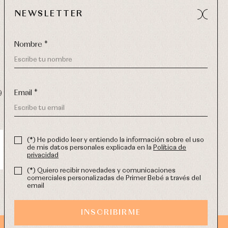
NEWSLETTER
Nombre *
Email *
9 270
-
email:
info@primerdia.es
(*) He podido leer y entiendo la información sobre el uso
de mis datos personales explicada en la
Política de
privacidad
(*) Quiero recibir novedades y comunicaciones
comerciales personalizadas de Primer Bebé a través del
email
INSCRIBIRME