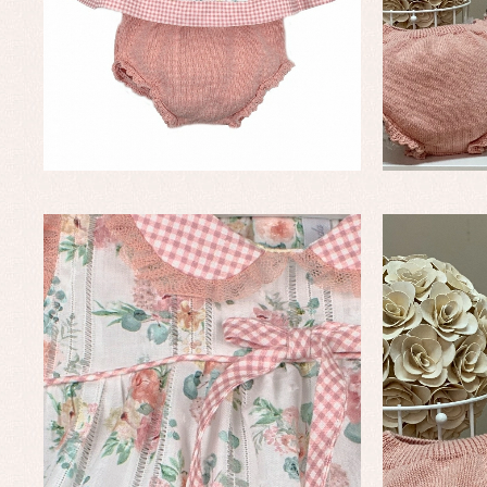
Faldones de bautizo
C
Peleles y ranitas
Co
Pe
Ro
Ve
Baberos
Blusas, camisas y jerseys
Complementos
Conjuntos
Faldones de bebé
Peleles y ranitas
Ac
Ropa interior, bodys,
Ar
pijamas...
Bl
Ch
Co
Ro
Ro
Ro
Ve