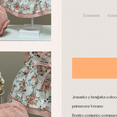
omplementos
Chaquetas y jerseys
DÍAS
njuntos
Conjuntos
3 meses
6 m
leles y ranitas
Pantalones
pa interior
Peleles y ranitas
stidos
Ropa de abrigo
Ropa de baño
Ropa interior
Calcetines
cesorios
Gorros y capotas
ras y fiesta
Leotardos
usas y camisas
Puericultura
aquetas y jersey
njuntos
pa de abrigo
Jesusito y braguita colec
pa de baño
primavera-Verano
pa interior
stidos
Bonito conjunto compuest