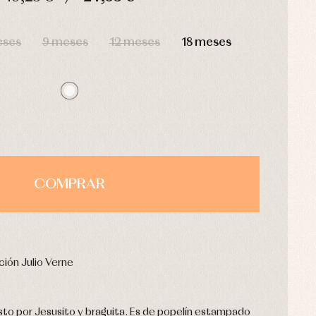
HORAS
MIN
SEG
eses
9 meses
12 meses
18 meses
COMPRAR
ción Julio Verne
o por Jesusito y braguita. Es de popelín estampado