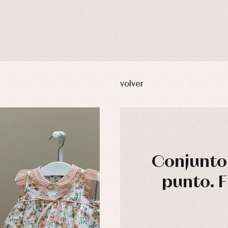
volver
Conjunto 
punto. F
usas y camisas
Arras y fiesta
aquetas y abrigos
Camisas