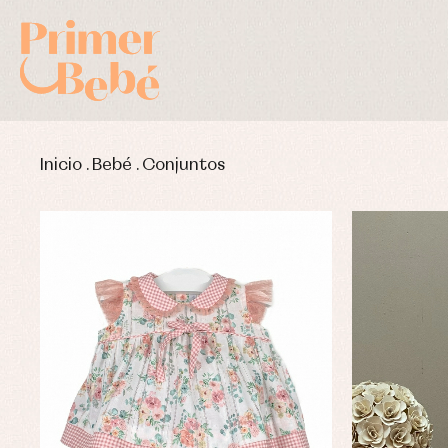
Inicio
.
Bebé
.
Conjuntos
Complementos de bautizo
Bl
Conjuntos
Ch