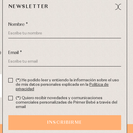
NEWSLETTER
Nombre *
Email *
9 270
-
email:
info@primerdia.es
(*) He podido leer y entiendo la información sobre el uso
de mis datos personales explicada en la
Política de
privacidad
(*) Quiero recibir novedades y comunicaciones
comerciales personalizadas de Primer Bebé a través del
email
INSCRIBIRME
DISEÑO WEB SGM