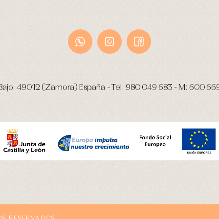
Bajo.
49012 (Zamora) España
-
Tel:
980 049 683
- M:
600 66
OS RESERVADOS