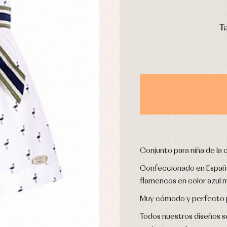
stidos
Ropa de abrigo
DÍAS
Ropa de baño
T
Ropa interior
Calcetines
cesorios
Gorros y capotas
ras y fiesta
Leotardos
usas y camisas
Puericultura
aquetas y jersey
njuntos
pa de abrigo
pa de baño
Conjunto para niña de la 
pa interior
Confeccionado en España
stidos
flamencos en color azul ma
Muy cómodo y perfecto p
Todos nuestros diseños se