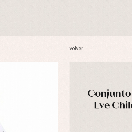
volver
Conjunto 
usas y camisas
Arras y fiesta
Eve Chi
aquetas y abrigos
Camisas
omplementos
Chaquetas y jerseys
njuntos
Conjuntos
leles y ranitas
Pantalones
pa interior
Peleles y ranitas