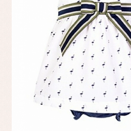
Ve
Baberos
Blusas, camisas y jerseys
Complementos
Conjuntos
Faldones de bebé
Peleles y ranitas
Ac
Ropa interior, bodys,
Ar
pijamas...
Bl
Ch
Co
Ro
Ro
Ro
Ve