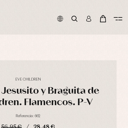
EVE CHILDREN
Jesusito y Braguita de
ldren. Flamencos. P-V
Referencia: 662
56,95 €
28,48 €