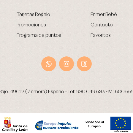
Tarjetas Regalo
Primer Bebé
Promociones
Contacto
Programa de puntos
Favoritos
Bajo.
49012 (Zamora) España
-
Tel:
980 049 683
- M:
600 66