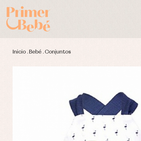
Inicio
.
Bebé
.
Conjuntos
Complementos de bautizo
Bl
Conjuntos
Ch
Faldones de bautizo
C
Peleles y ranitas
Co
Pe
Ro