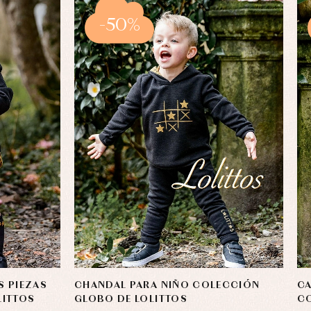
-50%
S PIEZAS
CHANDAL PARA NIÑO COLECCIÓN
CA
LITTOS
GLOBO DE LOLITTOS
CO