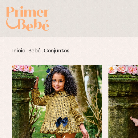
Inicio
.
Bebé
.
Conjuntos
Complementos de bautizo
Bl
Conjuntos
Ch