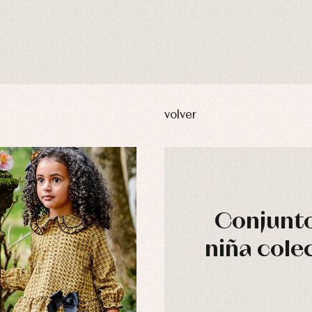
volver
Conjunto
niña cole
usas y camisas
Arras y fiesta
aquetas y abrigos
Camisas