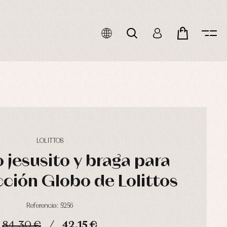
LOLITTOS
 jesusito y braga para
cción Globo de Lolittos
Referencia: 5256
84,30 €
42,15 €