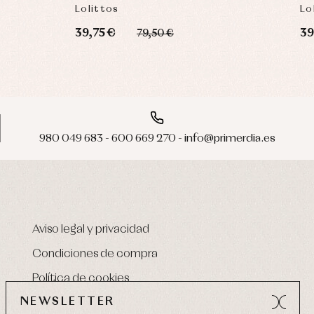
Lolittos
Lo
39,75 €
39
79,50 €
980 049 683 - 600 669 270 - info@primerdia.es
Aviso legal y privacidad
Condiciones de compra
Política de cookies
NEWSLETTER