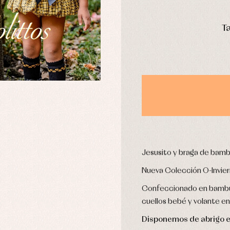
omplementos
Chaquetas y jerseys
DÍAS
njuntos
Conjuntos
Ta
leles y ranitas
Pantalones
pa interior
Peleles y ranitas
stidos
Ropa de abrigo
Ropa de baño
Ropa interior
Calcetines
cesorios
Gorros y capotas
ras y fiesta
Leotardos
usas y camisas
Jesusito y braga de bamb
Puericultura
aquetas y jersey
Nueva Colección O-Invie
njuntos
pa de abrigo
Confeccionado en bambul
pa de baño
cuellos bebé y volante en 
pa interior
Disponemos de abrigo e
stidos