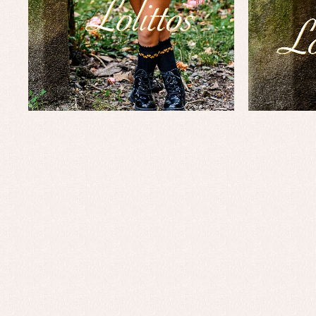
Faldones de bautizo
C
Peleles y ranitas
Co
Pe
Ro
Ve
Baberos
Blusas, camisas y jerseys
Complementos
Conjuntos
Faldones de bebé
Peleles y ranitas
Ac
Ropa interior, bodys,
Ar
pijamas...
Bl
Ch
Co
Ro
Ro
Ro
Ve